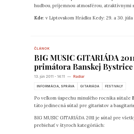
hudbou, príjemnou atmosférou, atraktívnymi 
Kde
: v Liptovskom Hrádku Kedy: 29. a 30
ČLÁNOK
BIG MUSIC GITARIÁDA 2011 
primátora Banskej Bystrice
13. jún 2011 - 14:11
—
Radiar
INFORMÁCIA, SPRÁVA
GITARIÁDA
FESTIVALY
Po veľkom úspechu minulého rocníka sútaže
táto jedinecná sútaž pre gitaristov a basgitari
BIG MUSIC GITARIÁDA 2011 je sútaž pre všetky
prebiehať v štyroch kategóriách: