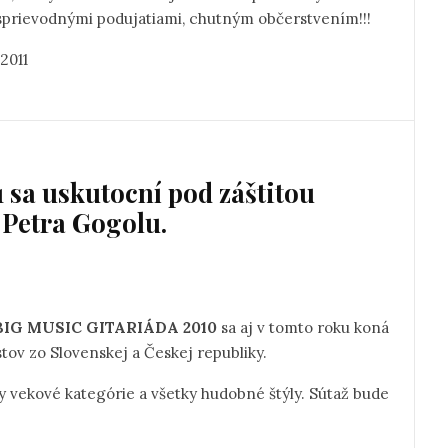
sprievodnými podujatiami, chutným občerstvením!!!
. júla 2011
sa uskutocní pod záštitou
 Petra Gogolu.
BIG MUSIC GITARIÁDA 2010
sa aj v tomto roku koná
stov zo Slovenskej a Českej republiky.
 vekové kategórie a všetky hudobné štýly. Sútaž bude