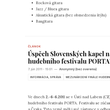
Rocková gitara
Jazz / Blues gitara
Akustická gitara (bez obmedzenia štýlu)
Basgitara
ČLÁNOK
Úspěch Slovenských kapel n
hudebního festivalu PORTA'
7. jún 2011 - 15:01
—
Anonymný (bez overenia)
INFORMÁCIA, SPRÁVA
MEZUNÁRODNÍ FINÁLE HUDEBNÍ
Ve dnech
2.-6-6.201
1 se v Ústí nad Labem (CZ
hudebního festivalu PORTA. Festi
a Česka. Tyto země měli i své zástupce v odb