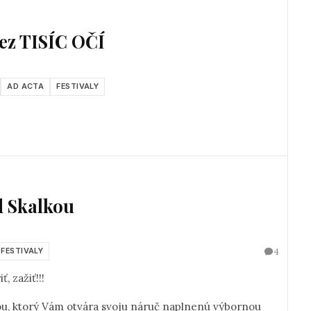
z TISÍC OČÍ
AD ACTA
FESTIVALY
d Skalkou
4
FESTIVALY
, zažiť!!!
ou, ktorý Vám otvára svoju náruč naplnenú výbornou