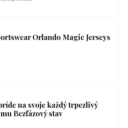
portswear Orlando Magic Jerseys
ríde na svoje každý trpezlivý
umu Bezfázový stav