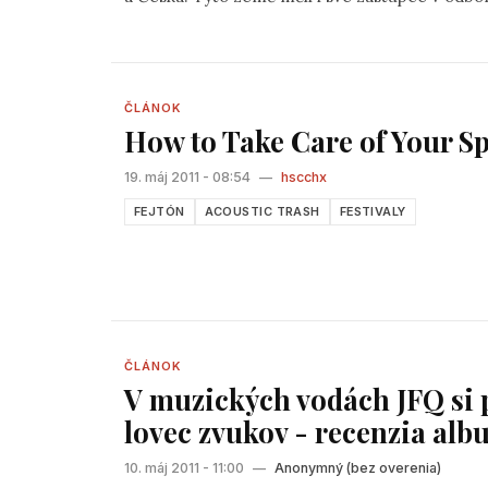
ČLÁNOK
How to Take Care of Your S
19. máj 2011 - 08:54
—
hscchx
FEJTÓN
ACOUSTIC TRASH
FESTIVALY
ČLÁNOK
V muzických vodách JFQ si p
lovec zvukov - recenzia alb
10. máj 2011 - 11:00
—
Anonymný (bez overenia)