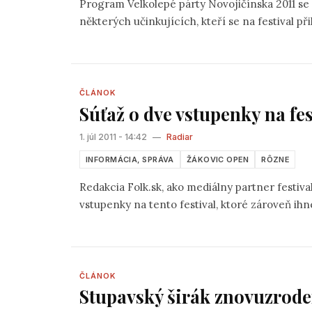
Program Velkolepé párty Novojičínska 2011 se velmi rychle plní. Zd
některých učinkujících, kt
ČLÁNOK
Súťaž o dve vstupenky na fe
1. júl 2011 - 14:42
—
Radiar
INFORMÁCIA, SPRÁVA
ŽÁKOVIC OPEN
RÔZNE
Redakcia Folk.sk, ako mediálny partner festiv
vstupenky na tento festival, ktoré zároveň ihn
ČLÁNOK
Stupavský širák znovuzrod