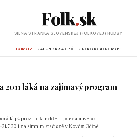
Folk
.
sk
SILNÁ STRÁNKA SLOVENSKEJ (FOLKOVEJ) HUDBY
Main navigation
DOMOV
KALENDÁR AKCIÍ
KATALÓG ALBUMOV
a 2011 láká na zajímavý program
ořádá již prozradila některá jména nového
.-31.7.2011 na zimním stadióně v Novém Jičíně.