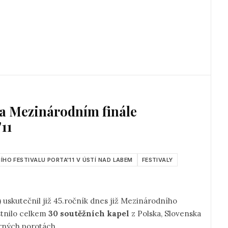
a Mezinárodním finále
11
HO FESTIVALU PORTA'11 V ÚSTÍ NAD LABEM
FESTIVALY
) uskutečnil již 45.ročník dnes již Mezinárodního
valu se zúčastnilo celkem
30 soutěžních kapel
z Polska, Slovenska
orných porotách.