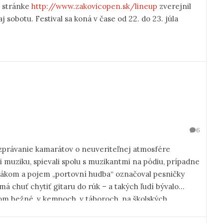
j stránke
http://www.zakovicopen.sk/lineup
zverejnil
sobotu. Festival sa koná v čase od 22. do 23. júla
6
ozprávanie kamarátov o neuveriteľnej atmosfére
li muziku, spievali spolu s muzikantmi na pódiu, prípadne
táborákom a pojem „portovní hudba“ označoval pesničky
 má chuť chytiť gitaru do rúk – a takých ľudí bývalo
kom bežné, v kempoch, v táboroch, na školských