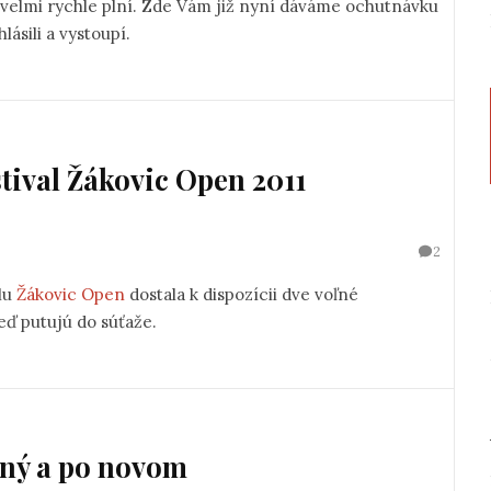
e Vám již nyní dáváme ochutnávku
eří se na festival přihlásili a vystoupí.
stival Žákovic Open 2011
2
alu
Žákovic Open
dostala k dispozícii dve voľné
eď putujú do súťaže.
ený a po novom