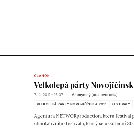
ČLÁNOK
Velkolepá párty Novojičínsk
7. júl 2011 - 16:37
—
Anonymný (bez overenia)
VELKOLEPÁ PÁRTY NOVOJIČÍNSKA 2011
FESTIVALY
Agentura NETWORproduction, která festival p
charitativního festivalu, který se uskuteční 30