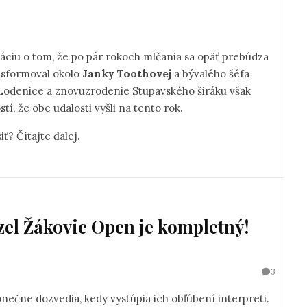
áciu o tom, že po pár rokoch mlčania sa opäť prebúdza
 sformoval okolo
Janky Toothovej
a bývalého šéfa
 Lodenice a znovuzrodenie Stupavského širáku však
í, že obe udalosti vyšli na tento rok.
ť? Čítajte ďalej.
el Žákovic Open je kompletný!
3
onečne dozvedia, kedy vystúpia ich obľúbení interpreti.