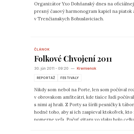
Organizátor Yxo Dohňanský dnes na oficiálne
presný časový harmonogram kapiel na piatok aj 
v Trenčianskych Bohuslaviciach.
ČLÁNOK
Folkové Chvojení 2011
30. jún 2011 - 09:20
—
Kremienok
REPORTÁŽ
FESTIVALY
Nikdy som nebol na Porte, len som počúval r
v obrovskom amfiteátri, kde tisíce ľudí počúva
s nimi aj hrali. Z Porty sa šírili pesničky k 
hodné toho, aby si ich zaspieval ktokoľvek, kto
pomerne veľa. Počuť gitaru vo vlaku bolo cel
výletoch, v krčmách.