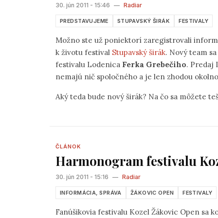
30. jún 2011 - 15:46
—
Radiar
PREDSTAVUJEME
STUPAVSKÝ ŠIRÁK
FESTIVALY
Možno ste už poniektorí zaregistrovali inform
k životu festival
Stupavský širák
. Nový team sa
festivalu Lodenica
Ferka Grebečiho
. Predaj
nemajú nič spoločného a je len zhodou okolnost
Aký teda bude nový širák? Na čo sa môžete teši
ČLÁNOK
Harmonogram festivalu Koz
30. jún 2011 - 15:16
—
Radiar
INFORMÁCIA, SPRÁVA
ŽÁKOVIC OPEN
FESTIVALY
Fanúšikovia festivalu Kozel Žákovic Open sa k