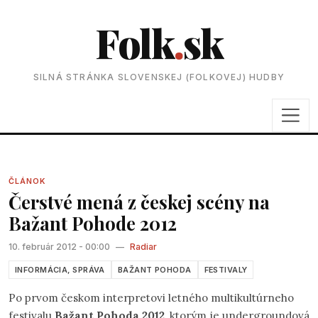
Folk
.
sk
SILNÁ STRÁNKA SLOVENSKEJ (FOLKOVEJ) HUDBY
ČLÁNOK
Čerstvé mená z českej scény na
Bažant Pohode 2012
10. február 2012 - 00:00
—
Radiar
INFORMÁCIA, SPRÁVA
BAŽANT POHODA
FESTIVALY
Po prvom českom interpretovi letného multikultúrneho
festivalu
Bažant Pohoda 2012
, ktorým je undergroundová