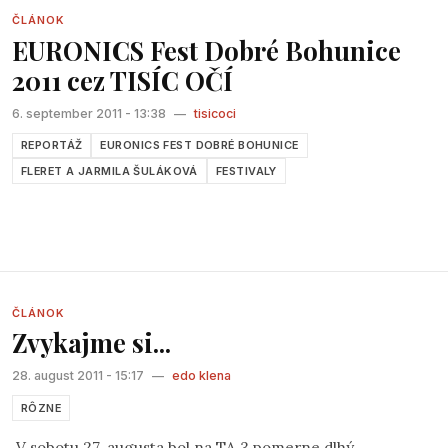
veď výhry boli krédom Tvojho života.
ČLÁNOK
EURONICS Fest Dobré Bohunice
2011 cez TISÍC OČÍ
6. september 2011 - 13:38
—
tisicoci
REPORTÁŽ
EURONICS FEST DOBRÉ BOHUNICE
FLERET A JARMILA ŠULÁKOVÁ
FESTIVALY
ČLÁNOK
Zvykajme si...
28. august 2011 - 15:17
—
edo klena
RÔZNE
V sobotu 27. augusta bol na TA 3 pomerne dlhý