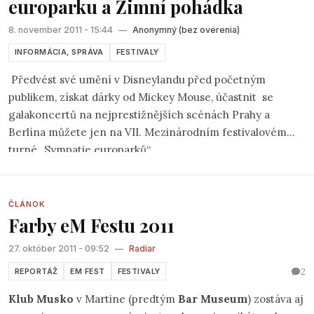
europarku a Zimní pohádka
8. november 2011 - 15:44
—
Anonymný (bez overenia)
INFORMÁCIA, SPRÁVA
FESTIVALY
Předvést své umění v Disneylandu před početným
publikem, získat dárky od Mickey Mouse, účastnit
se
galakoncertů na nejprestižnějších scénách Prahy a
Berlína můžete jen na VII. Mezinárodním festivalovém
turné „Sympatie europarků“
ČLÁNOK
Farby eM Festu 2011
27. október 2011 - 09:52
—
Radiar
2
REPORTÁŽ
EM FEST
FESTIVALY
Klub Musko
v Martine (predtým
Bar Museum
) zostáva aj