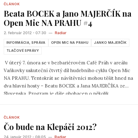
amatérsky – občas priamočiary, inokedy kostrbatý,
ČLÁNOK
Beata BOCEK a Jano MAJERČÍK na
romantický, humorný, kadejaký. Vždy má však čosi
spoločné so životom muzikanta a napokon aj so životom
Open Mic NA PRAHU #4
tých, čo ho počúvajú. Vo folkových pesničkách sa
2. február 2012 - 07:30
—
Radiar
nachádzam. Od folklóru sa folk líši tým, že jeho autori sú
obvykle známi, hoci sám hrám viacero folkových pesničiek,
INFORMÁCIA, SPRÁVA
OPEN MIC NA PRAHU
JANKO MAJERČÍK
o ktorých netuším kto ich napísal.
TLAČOVÉ SPRÁVY
V úterý 7. února se v bezbariérovém Café Práh v areálu
Vaňkovky uskuteční čtvrtý díl hudebního cyklu Open Mic
NA PRAHU. Tentokrát se návštěvníci mohou těšit hned na
dva hlavní hosty – Beatu BOCEK a Jana MAJERČÍKA ze
Slovenska. Program je dále obohacen o několik
regionálních písničkářů, prostor je samozřejmě vyhrazen i
komukoliv z publika.
„
Vzrůstající zájem posluchačů i
interpretů je důkazem toho, že platforma typu Open Micu
ČLÁNOK
Čo bude na Klepáči 2012?
v Brně chyběla,
“ uvažuje jeden z organizátorů Ondřej
Machát. „
Atmosféra lednového večera naprosto pohltila
24. január 2012 - 08:05
—
Radiar