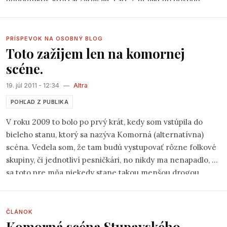
nenašli cestu na pódium. A v tomto momente
prichádzame my a to s takouto ponukou:
Zahrajte si u nás!
Zahoďte ostych a trému, neistote pošlite rozlúčkový telegram!
PRÍSPEVOK NA OSOBNÝ BLOG
Toto zažijem len na komornej
Staňte sa hviezdou Open scény Folkovania pod Skalkou!
scéne.
19. júl 2011 - 12:34
—
Altra
POHĽAD Z PUBLIKA
V roku 2009 to bolo po prvý krát, kedy som vstúpila do
bieleho stanu, ktorý sa nazýva Komorná (alternatívna)
scéna. Vedela som, že tam budú vystupovať rôzne folkové
skupiny, či jednotliví pesničkári, no nikdy ma nenapadlo, že
sa toto pre mňa niekedy stane takou menšou drogou.
ČLÁNOK
Komorná scéna Stupavského