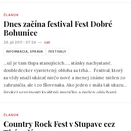
ČLÁNOK
Dnes začína festival Fest Dobré
Bohunice
29. júl 2011 - 07:24
—
cali
INFORMÁCIA, SPRÁVA
FESTIVALY
...už je tam tlupa stanujúcich...., stánky nachystané,
doubledecker vysvietený, obloha sa trhá... Festival, ktorý
sa vždy snaží ukázať niečo nové a menej známe nielen zo
zahraničia, ale i zo Slovenska. Ako jeden z mála tak ukazuje
širokej verejnosti kvalitnú muzičku a nielen ošúchaný
mainstream.
ČLÁNOK
Country Rock Fest v Stupave cez