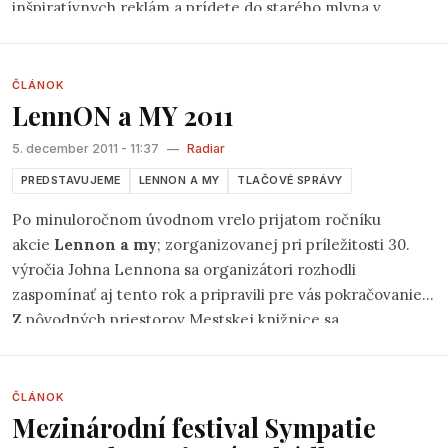
inšpiratívnych reklám a prídete do starého mlyna v
bratislavských lesoch, kde namiesto obvyklého čerta budú
strašiť folkoví muzikanti. Viacerých asi nebudete poznať,
pretože ich do Bratislavy nikto nepozve zahrať -
ČLÁNOK
LennON a MY 2011
okrem
Hudobnej spoločnosti Gran
(
fb
)a
združenia Klepáč
.
5. december 2011 - 11:37
—
Radiar
PREDSTAVUJEME
LENNON A MY
TLAČOVÉ SPRÁVY
Po minuloročnom úvodnom vrelo prijatom ročníku
akcie
Lennon a my
; zorganizovanej pri príležitosti 30.
výročia Johna Lennona sa organizátori rozhodli
zaspomínať aj tento rok a pripravili pre vás pokračovanie.
Z pôvodných priestorov Mestskej knižnice sa
spomienkový večer tentokrát presunie do Kafe Scherz
(na bratislavských Palisádach) a uskutoční sa v stredu
7.12.2011 od 17:00.
ČLÁNOK
Mezinárodní festival Sympatie