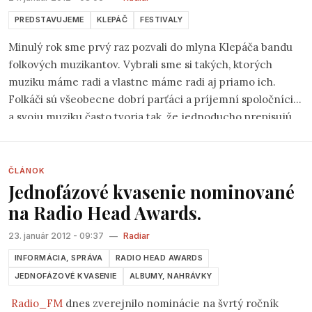
všechny přítomné. A aby ne! Skvělé výkony, Joel Bros tančící
mezi diváky, v pravé ruce mikrofon, v levé sklenici červeného
PREDSTAVUJEME
KLEPÁČ
FESTIVALY
vína.. To jinde neuvidíte.
“
Minulý rok sme prvý raz pozvali do mlyna Klepáča bandu
folkových muzikantov. Vybrali sme si takých, ktorých
muziku máme radi a vlastne máme radi aj priamo ich.
Folkáči sú všeobecne dobrí parťáci a príjemní spoločníci
a svoju muziku často tvoria tak, že jednoducho prepisujú
do pesničiek to čo žijú a vidia okolo seba. Priznávam, že
som veľmi neveril, že zhýčkaní blaváci prídu v piatok po
robote na koncert kamsi do lesa – a prišli. Neveril som, že
ČLÁNOK
Jednofázové kvasenie nominované
prídu v sobotu, keď platí zákaz vjazdu už od Červeného
mostu – a zase prišli. Jednoducho bratislavské folkové
na Radio Head Awards.
publikum nesklamalo a bolo skvelé.
23. január 2012 - 09:37
—
Radiar
INFORMÁCIA, SPRÁVA
RADIO HEAD AWARDS
JEDNOFÁZOVÉ KVASENIE
ALBUMY, NAHRÁVKY
Radio_FM
dnes zverejnilo nominácie na švrtý ročník