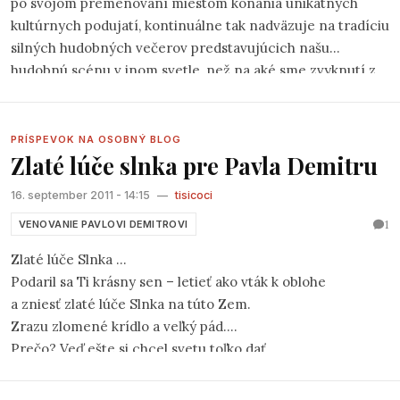
po svojom premenovaní miestom konania unikátnych
kultúrnych podujatí, kontinuálne tak nadväzuje na tradíciu
silných hudobných večerov predstavujúcich našu
hudobnú scénu v inom svetle, než na aké sme zvyknutí z
rádií. Po dvoch ročníkoch veľkého festivalu
Folk Martin
2009 a 2010,
ktorý sa dočkal, aj vďaka prenosu STV,
zaslúženej publicity, sa v sobotu 22.10.2011 konal tretí.
PRÍSPEVOK NA OSOBNÝ BLOG
Zlaté lúče slnka pre Pavla Demitru
Tentoraz s názvom
eM Fest 2011
, dramaturgicky a
žánrovo koncipovaný trochu inak. Vystúpilo v rámci neho
16. september 2011 - 14:15
—
tisicoci
šesť interpretov, každý iný, svojím nezameniteľným
1
spôsobom originálny. Všetkých vystupujúcich však spájal
VENOVANIE PAVLOVI DEMITROVI
jeden fakt – ani jeden z nich nepatrí do oficiálnej scény,
Zlaté lúče Slnka ...
naopak sa z nej svojou pozíciou vyčleňujú.
Podaril sa Ti krásny sen – letieť ako vták k oblohe
a zniesť zlaté lúče Slnka na túto Zem.
Zrazu zlomené krídlo a veľký pád.
Prečo? Veď ešte si chcel svetu toľko dať.
Nasiaknutá Zem slzami ľudí, ktorí srdcom ľúbili Ťa,
nechápe prečo si prehral posledný zápas svojho života,