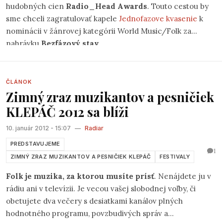
hudobných cien
Radio_Head Awards
. Touto cestou by
sme chceli zagratulovať kapele
Jednofazove kvasenie
k
nominácii v žánrovej kategórii World Music/Folk za
nahrávku
Bezfázový stav
.
ČLÁNOK
Zimný zraz muzikantov a pesničiek
KLEPÁČ 2012 sa blíži
10. január 2012 - 15:07
—
Radiar
PREDSTAVUJEME
1
ZIMNÝ ZRAZ MUZIKANTOV A PESNIČIEK KLEPÁČ
FESTIVALY
Folk je muzika, za ktorou musíte prísť
. Nenájdete ju v
rádiu ani v televízii. Je vecou vašej slobodnej voľby, či
obetujete dva večery s desiatkami kanálov plných
hodnotného programu, povzbudivých správ a