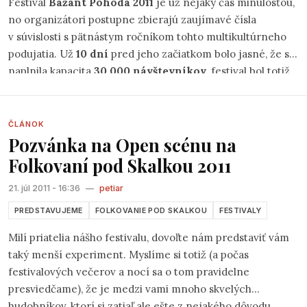
Festival
Bažant Pohoda 2011
je už nejaký čas minulosťou,
no organizátori postupne zbierajú zaujímavé čísla
v súvislosti s pätnástym ročníkom tohto multikultúrneho
podujatia. Už
10 dní
pred jeho začiatkom bolo jasné, že sa
naplnila kapacita
30 000 návštevníkov
, festival bol totiž
prvý raz v histórii vypredaný už v predstihu. K tomuto číslu
treba pripočítať
853 detí do 12 rokov
, ktoré majú na
festival vstup zdarma. Deti v tomto veku sa však musia
ČLÁNOK
Pozvánka na Open scénu na
registrovať pri vstupe do festivalového areálu, kde dostali
špeciálnu pásku s telefónnym kontaktom na jeho rodiča
Folkovaní pod Skalkou 2011
alebo zákonného zástupcu, ktorého tak mohli organizátori
21. júl 2011 - 16:36
—
petiar
v prípade potreby kontaktovať.
PREDSTAVUJEME
FOLKOVANIE POD SKALKOU
FESTIVALY
Milí priatelia nášho festivalu, dovoľte nám predstaviť vám
taký menší experiment. Myslíme si totiž (a počas
festivalových večerov a nocí sa o tom pravidelne
presviedčame), že je medzi vami mnoho skvelých
hudobníkov, ktorí si zatiaľ ale ešte z nejakého dôvodu