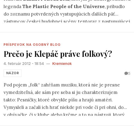
legenda
The Plastic People of the Universe
, pribudlo
do zoznamu potvrdených vystupujúcich ďalších päť
zástupcov českej hudobnej scény, tentoraz z nastupujúcej
generácie.
PRÍSPEVOK NA OSOBNÝ BLOG
Prečo je Klepáč práve folkový?
4. február 2012 - 18:54
—
Kremienok
5
NÁZOR
Pod pojem „folk“ zahŕňam muziku, ktorá nie je presne
vymedziteľná, ale sám pre seba si ju charakterizujem
takto: Pesničky, ktoré obvykle píšu a hrajú amatéri.
Vymysleli a začali ich hrať niekde pri vode či pri ohni, doma
v obývačke, či v klube alebo krčme a to na nástroji, ktorý
bol poruke – obvykle gitara. Folk je preto postavený na
akustických nástrojoch. Obsah pesničiek je takisto