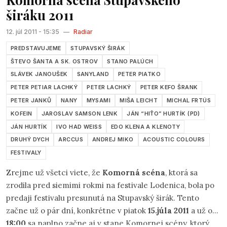
širáku 2011
12. júl 2011 - 15:35
—
Radiar
PREDSTAVUJEME
STUPAVSKÝ ŠIRÁK
ŠTEVO ŠANTA A SK. OSTROV
STANO PALÚCH
SLÁVEK JANOUŠEK
SANYLAND
PETER PIATKO
PETER PETIAR LACHKÝ
PETER LACHKÝ
PETER KEFO ŠRANK
PETER JANKŮ
NANY
MYSAMI
MIŠA LEICHT
MICHAL FRTÚS
KOFEIN
JAROSLAV SAMSON LENK
JÁN “HIŤO” HURTÍK (PD)
JÁN HURTÍK
IVO HAD WEISS
EDO KLENA A KLENOTY
DRUHÝ DYCH
ARCCUS
ANDREJ MIKO
ACOUSTIC COLOURS
FESTIVALY
Zrejme už všetci viete, že
Komorná scéna
, ktorá sa
zrodila pred siemimi rokmi na festivale Lodenica, bola po
predaji festivalu presunutá na Stupavský širák. Tento
začne už o pár dní, konkrétne v piatok
15.júla 2011
a už od
18:00
sa naplno začne aj v stane Komornej scény, ktorý