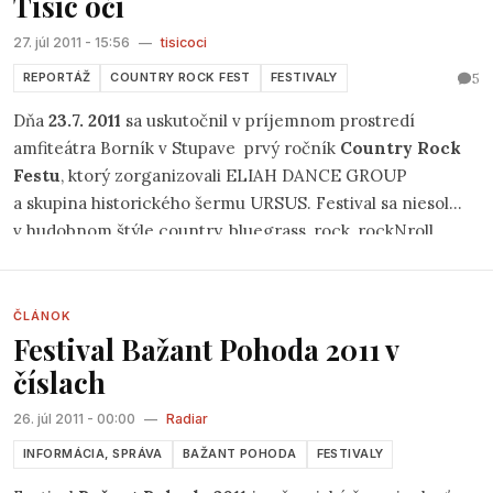
Tisíc očí
27. júl 2011 - 15:56
—
tisicoci
5
REPORTÁŽ
COUNTRY ROCK FEST
FESTIVALY
Dňa
23.7. 2011
sa uskutočnil v príjemnom prostredí
amfiteátra Borník v Stupave prvý ročník
Country Rock
Festu
, ktorý zorganizovali ELIAH DANCE GROUP
a skupina historického šermu URSUS. Festival sa niesol
v hudobnom štýle country, bluegrass, rock, rockNroll.
O akcii, kde sa hudba popreplietavala s úsmevnými
divadelnými a tanečnými predstaveniami som sa
dozvedela z plagátov pred Stupavským obchodíkom.
ČLÁNOK
Festival Bažant Pohoda 2011 v
Plagát dával na známosť, že sa predstavia Ivan Terry
Zeman & Harvestri, zábavná country skupina OuKeY,
číslach
ARIZONA, we want jam, ELIAH country tanečnice, NEW
26. júl 2011 - 00:00
—
Radiar
FAIRWAY, paronymia, KANKÁN, yellow cablo band, ohňová
show.
INFORMÁCIA, SPRÁVA
BAŽANT POHODA
FESTIVALY