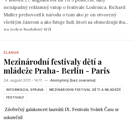
nenápadný reklamný vstup o festivale Lodenica. Richard
Muller prehovoril k národu o tom ako je on otvorený
všetkým žánrom a ako ľutuje ľudí, ktorí sa obmedzujú iba
na jeden hudobný štýl.
ČLÁNOK
Mezinárodní festivaly dětí a
mládeže Praha- Berlin - Paris
24. august 2011 - 14:11
—
Anonymný (bez overenia)
INFORMÁCIA, SPRÁVA
MEZINÁRODNÍ FESTIVAL DĚTÍ A MLÁDEŽE
FESTIVALY
Závěrečný galakoncert laureátů IX. Festivalu Svátek Času se
uskutečníl