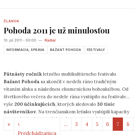
bude postavený na lúke nad stupavským amfiteátrom. Tak,
ako bolo zvykom počas minulých rokov, aj tentokrát sa
predstavia popri starých známych tvárach
ČLÁNOK
Pohoda 2011 je už minulosťou
čskoslovenského pesničkárstva a folku aj nové zaujímavé
osobnosti a formácie.
10. júl 2011 - 00:00
—
Radiar
INFORMÁCIA, SPRÁVA
BAŽANT POHODA
FESTIVALY
Pätnásty ročník
letného multikultúrneho festivalu
Bažant Pohoda
sa skončil v nedeľu ráno tradičným
vítaním slnka a následnou ekumenickou bohoslužbou. Od
štvrtkového večera do nedele rána vystúpilo na festivale
vyše
200 účinkujúcich
, ktorých sledovalo
30 tisíc
návštevníkov
. Na trenčianskom letisku vystúpili kapacity
ako
Moby, Pulp, Portishead, M.I.A., Lamb
či
Madness
.
Stránkovanie
Prvá strana
«
‹
…
3
4
5
6
7
8
Predchádzajúca strana
Predchádzajúca