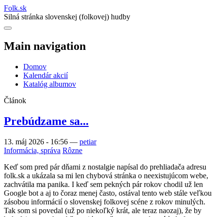
Folk
.
sk
Silná stránka slovenskej (folkovej) hudby
Main navigation
Domov
Kalendár akcií
Katalóg albumov
Článok
Prebúdzame sa...
13. máj 2026 - 16:56
—
petiar
Informácia, správa
Rôzne
Keď som pred pár dňami z nostalgie napísal do prehliadača adresu
folk.sk a ukázala sa mi len chybová stránka o neexistujúcom webe,
zachvátila ma panika. I keď sem pekných pár rokov chodil už len
Google bot a aj to čoraz menej často, ostával tento web stále veľkou
zásobou informácií o slovenskej folkovej scéne z rokov minulých.
Tak som si povedal (už po niekoľký krát, ale teraz naozaj), že by