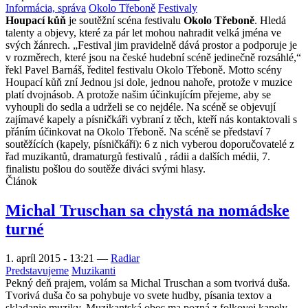
Informácia, správa
Okolo Třeboně
Festivaly
Houpací kůň
je soutěžní scéna festivalu
Okolo Třeboně
. Hledá
talenty a objevy, které za pár let mohou nahradit velká jména ve
svých žánrech. „Festival jim pravidelně dává prostor a podporuje je
v rozměrech, které jsou na české hudební scéně jedinečně rozsáhlé,“
řekl Pavel Barnáš, ředitel festivalu Okolo Třeboně. Motto scény
Houpací kůň zní Jednou jsi dole, jednou nahoře, protože v muzice
platí dvojnásob. A protože našim účinkujícím přejeme, aby se
vyhoupli do sedla a udrželi se co nejdéle. Na scéně se objevují
zajímavé kapely a písničkáři vybraní z těch, kteří nás kontaktovali s
přáním účinkovat na Okolo Třeboně. Na scéně se představí 7
soutěžících (kapely, písničkáři): 6 z nich vyberou doporučovatelé z
řad muzikantů, dramaturgů festivalů , rádii a dalších médii, 7.
finalistu pošlou do soutěže diváci svými hlasy.
Článok
Michal Truschan sa chystá na nomádske
turné
1. apríl 2015 - 13:21
—
Radiar
Predstavujeme
Muzikanti
Pekný deň prajem, volám sa Michal Truschan a som tvorivá duša.
Tvorivá duša čo sa pohybuje vo svete hudby, písania textov a
skladanie muziky. Muzikantská obec ma pozná z folkovej kapely