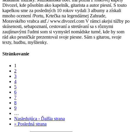
Divozel, kde pôsobím ako kapelník, gitarista a autor piesní. S touto
kapelkou sme za posledných 10 rokov vydali 3 albumy a získali
mnoho ocenení /Portu, Krtečka na legendárnej Zahrade,
Moravského vrabca atď./ www.divozel.com V rámci akejsi túžby po
skúsenosti, sebapoznaní, cestovaní a stretávaní sa s rôznymi
zaujímavými ľudmi som si vymyslel nomádske turné, kde by som
rád ako pesničkár prezentoval svoje piesne. Sám s gitarou, svoje
texty, hudbu, myšlienky.
Stránkovanie
1
2
3
4
5
6
7
8
9
…
Nasledujúca ›
Ďalšia strana
»
Posledná strana