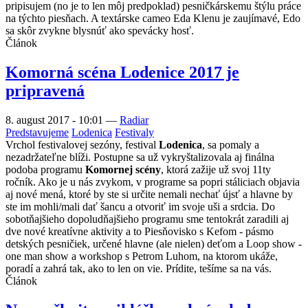
pripisujem (no je to len môj predpoklad) pesničkárskemu štýlu práce
na týchto piesňach. A textárske cameo Eda Klenu je zaujímavé, Edo
sa skôr zvykne blysnúť ako spevácky hosť.
Článok
Komorná scéna Lodenice 2017 je
pripravená
8. august 2017 - 10:01
—
Radiar
Predstavujeme
Lodenica
Festivaly
Vrchol festivalovej sezóny, festival
Lodenica
, sa pomaly a
nezadržateľne blíži. Postupne sa už vykryštalizovala aj finálna
podoba programu
Komornej scény
, ktorá zažije už svoj 11ty
ročník. Ako je u nás zvykom, v programe sa popri stáliciach objavia
aj nové mená, ktoré by ste si určite nemali nechať újsť a hlavne by
ste im mohli/mali dať šancu a otvoriť im svoje uši a srdcia. Do
sobotňajšieho dopoludňajšieho programu sme tentokrát zaradili aj
dve nové kreatívne aktivity a to Piesňovisko s Kefom - pásmo
detských pesničiek, určené hlavne (ale nielen) deťom a Loop show -
one man show a workshop s Petrom Luhom, na ktorom ukáže,
poradí a zahrá tak, ako to len on vie. Prídite, tešíme sa na vás.
Článok