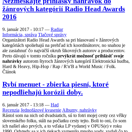
Nezmeškajte prihlášky nahrávok do
žánrových kategórií Radio Head Awards
2016
9. január 2017 - 10:17
—
Radiar
Informácia, správa
Tlačové správy
Organizátori Radio Head Awards sa pri hlasovaní v žánrových
kategóriách spoliehajú na prehľad ich koordinátorov, no snahou je
ale zasiahnuť čo najväčší okruh šikovných autorov a producentov.
Preto dávajú v tomto ročníku
prvýkrát možnosť prihlásiť svoje
nahrávky
autorom štyroch žánrových kategórií Elektronická hudba,
Hard & Heavy, Hip-Hop / Rap / R'n'B a World Music / Folk.
Článok
Rybí menuet - zbierka piesní, ktoré
nepodliehajú korózii doby.
6. január 2017 - 13:18
—
Had
Recenzia
Jednofázové kvasenie
Albumy, nahrávky
Rástol som na nich od dvadsiatich, sú to fotri mojej cesty cez vŕšky
slovenského folku, stáli na počiatku cesty tejto. Boli to oni, čo som
ich našiel ako prvých, a to vďaka LP vydanej v OPUS(e) v roku
1990. Odvtedy sa v ich riekach vymenilo mnoho vody, vydali čo to