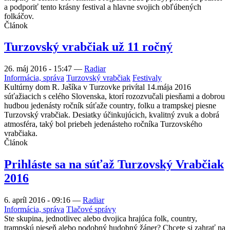
a podporiť tento krásny festival a hlavne svojich obľúbených
folkáčov.
Článok
Turzovský vrabčiak už 11 ročný
26. máj 2016 - 15:47
—
Radiar
Informácia, správa
Turzovský vrabčiak
Festivaly
Kultúrny dom R. Jašíka v Turzovke privítal 14.mája 2016
súťažiacich s celého Slovenska, ktorí rozozvučali piesňami a dobrou
hudbou jedenásty ročník súťaže country, folku a trampskej piesne
Turzovský vrabčiak. Desiatky účinkujúcich, kvalitný zvuk a dobrá
atmosféra, taký bol priebeh jedenásteho ročníka Turzovského
vrabčiaka.
Článok
Prihláste sa na súťaž Turzovský Vrabčiak
2016
6. apríl 2016 - 09:16
—
Radiar
Informácia, správa
Tlačové správy
Ste skupina, jednotlivec alebo dvojica hrajúca folk, country,
trampskú pieseň alebo podobný hudobný žáner? Chcete si zahrať na