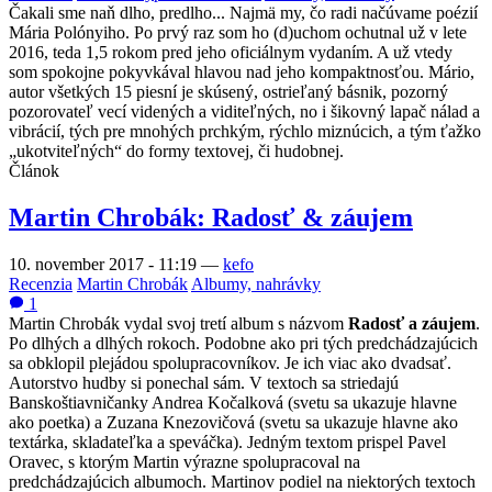
Čakali sme naň dlho, predlho... Najmä my, čo radi načúvame poézií
Mária Polónyiho. Po prvý raz som ho (d)uchom ochutnal už v lete
2016, teda 1,5 rokom pred jeho oficiálnym vydaním. A už vtedy
som spokojne pokyvkával hlavou nad jeho kompaktnosťou. Mário,
autor všetkých 15 piesní je skúsený, ostrieľaný básnik, pozorný
pozorovateľ vecí videných a viditeľných, no i šikovný lapač nálad a
vibrácií, tých pre mnohých prchkým, rýchlo miznúcich, a tým ťažko
„ukotviteľných“ do formy textovej, či hudobnej.
Článok
Martin Chrobák: Radosť & záujem
10. november 2017 - 11:19
—
kefo
Recenzia
Martin Chrobák
Albumy, nahrávky
1
Martin Chrobák vydal svoj tretí album s názvom
Radosť a záujem
.
Po dlhých a dlhých rokoch. Podobne ako pri tých predchádzajúcich
sa obklopil plejádou spolupracovníkov. Je ich viac ako dvadsať.
Autorstvo hudby si ponechal sám. V textoch sa striedajú
Banskoštiavničanky Andrea Kočalková (svetu sa ukazuje hlavne
ako poetka) a Zuzana Knezovičová (svetu sa ukazuje hlavne ako
textárka, skladateľka a speváčka). Jedným textom prispel Pavel
Oravec, s ktorým Martin výrazne spolupracoval na
predchádzajúcich albumoch. Martinov podiel na niektorých textoch