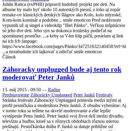
Julián Ratica (exPHB) pripravil hudobný projekt pre deti. Na
albume by malo byť okolo 10 autorských piesní, z toho aj zopár
remake-ov klasických detských šlágrov ako Kolo, kolo mlynské,
Kom-kom kominár a podobne... smile emoticon Pred nedávnom
vypustili už aj singel a videoklip "Išiel Pánko". Veľkou inšpiráciou
sú jeho dve deti. Jeho syn sa dokonca textársky podieľal na
spomínanej pesničke. ...a keby sa Vám klip páčil, posielam aj link
na ich fcb fanpage:
https://www.facebook.com/pages/Pánko/347251632140458?ref=hl
...a nezabudnite ich lajkovať a zdieľať smile emoticon
Článok
Záhoracky unplugged bude aj tento rok
moderovať Peter Janků
13. máj 2015 - 09:50
—
Radiar
Predstavujeme
Záhorácky Unplugged
Peter Janků
Festivaly
Stránka festivalu Záhoracky Unplugged priniesla medzi inými aj
profil pesničkára a moderátora Petra Janků. Z obsahu vyberáme: Aj
v tomto roku sa tešíme na skvelé moderovanie a ešte lepšie
vystúpenie Petra Janků. Peter Janků svoj život delí medzi divadlo,
televíziu a hudbu, ktoré sa v rôznych obdobiach rôznou mierou
prelínajú. Pesničkárska dráha P. Janků sa datuje približne od