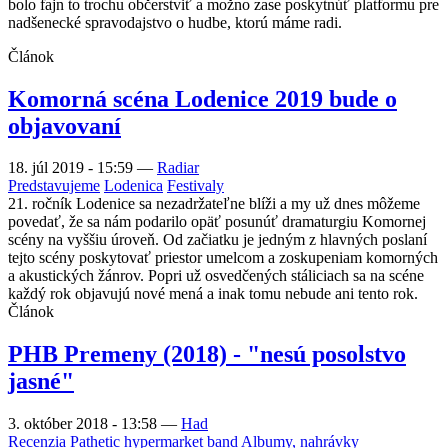
bolo fajn to trochu občerstviť a možno zase poskytnúť platformu pre
nadšenecké spravodajstvo o hudbe, ktorú máme radi.
Článok
Komorná scéna Lodenice 2019 bude o
objavovaní
18. júl 2019 - 15:59
—
Radiar
Predstavujeme
Lodenica
Festivaly
21. ročník Lodenice sa nezadržateľne blíži a my už dnes môžeme
povedať, že sa nám podarilo opäť posunúť dramaturgiu Komornej
scény na vyššiu úroveň. Od začiatku je jedným z hlavných poslaní
tejto scény poskytovať priestor umelcom a zoskupeniam komorných
a akustických žánrov. Popri už osvedčených stáliciach sa na scéne
každý rok objavujú nové mená a inak tomu nebude ani tento rok.
Článok
PHB Premeny (2018) - "nesú posolstvo
jasné"
3. október 2018 - 13:58
—
Had
Recenzia
Pathetic hypermarket band
Albumy, nahrávky