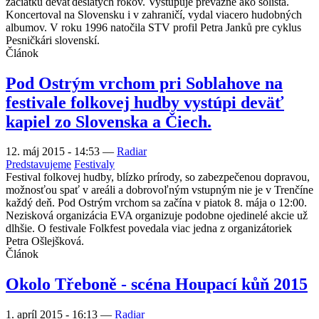
začiatku deväťdesiatych rokov. Vystupuje prevažne ako sólista.
Koncertoval na Slovensku i v zahraničí, vydal viacero hudobných
albumov. V roku 1996 natočila STV profil Petra Janků pre cyklus
Pesničkári slovenskí.
Článok
Pod Ostrým vrchom pri Soblahove na
festivale folkovej hudby vystúpi deväť
kapiel zo Slovenska a Čiech.
12. máj 2015 - 14:53
—
Radiar
Predstavujeme
Festivaly
Festival folkovej hudby, blízko prírody, so zabezpečenou dopravou,
možnosťou spať v areáli a dobrovoľným vstupným nie je v Trenčíne
každý deň. Pod Ostrým vrchom sa začína v piatok 8. mája o 12:00.
Nezisková organizácia EVA organizuje podobne ojedinelé akcie už
dlhšie. O festivale Folkfest povedala viac jedna z organizátoriek
Petra Ošlejšková.
Článok
Okolo Třeboně - scéna Houpací kůň 2015
1. apríl 2015 - 16:13
—
Radiar