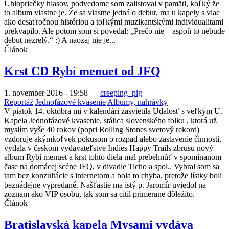
Uhlopriečky hlasov, podvedome som zalistoval v pamäti, koľký že
to album vlastne je. Že sa vlastne jedná o debut, ma u kapely s viac
ako desaťročnou históriou a toľkými muzikantskými individualitami
prekvapilo. Ale potom som si povedal: „Prečo nie – aspoň to nebude
debut nezrelý.“ :) A naozaj nie je...
Článok
Krst CD Rybí menuet od JFQ
1. november 2016 - 19:58
—
creeping_pig
Reportáž
Jednofázové kvasenie
Albumy, nahrávky
V piatok 14. októbra mi v kalendári zasvietila Udalosť s veľkým U.
Kapela Jednofázové kvasenie, stálica slovenského folku , ktorá už
myslím vyše 40 rokov (popri Rolling Stones svetový rekord)
vzdoruje akýmkoľvek pokusom o rozpad alebo zastavenie činnosti,
vydala v českom vydavateľstve Indies Happy Trails zbrusu nový
album Rybí menuet a krst tohto diela mal prebehnúť v spomínanom
čase na domácej scéne JFQ, v divadle Ticho a spol.. Vybral som sa
tam bez konzultácie s internetom a bola to chyba, pretože lístky boli
beznádejne vypredané. Našťastie ma istý p. Jaromír uviedol na
zoznam ako VIP osobu, tak som sa cítil primerane dôležito.
Článok
Bratislavská kapela Mysami vydáva