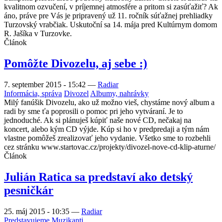
kvalitnom ozvučení, v príjemnej atmosfére a pritom si zasúťažiť? Ak
áno, práve pre Vás je pripravený už 11. ročník súťažnej prehliadky
Turzovský vrabčiak. Uskutoční sa 14. mája pred Kultúrnym domom
R. Jašíka v Turzovke.
Článok
Pomôžte Divozelu, aj sebe :)
7. september 2015 - 15:42
—
Radiar
Informácia, správa
Divozel
Albumy, nahrávky
Milý fanúšik Divozelu, ako už možno vieš, chystáme nový album a
radi by sme ťa poprosili o pomoc pri jeho vytváraní. Je to
jednoduché. Ak si plánuješ kúpiť naše nové CD, nečakaj na
koncert, alebo kým CD výjde. Kúp si ho v predpredaji a tým nám
vlastne pomôžeš zrealizovať jeho vydanie. Všetko sme to rozbehli
cez stránku www.startovac.cz/projekty/divozel-nove-cd-klip-aturne/
Článok
Julián Ratica sa predstaví ako detský
pesničkár
25. máj 2015 - 10:35
—
Radiar
Predstavujeme
Muzikanti