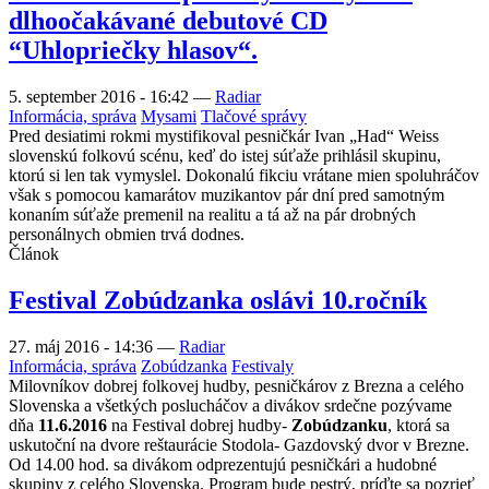
dlhoočakávané debutové CD
“Uhlopriečky hlasov“.
5. september 2016 - 16:42
—
Radiar
Informácia, správa
Mysami
Tlačové správy
Pred desiatimi rokmi mystifikoval pesničkár Ivan „Had“ Weiss
slovenskú folkovú scénu, keď do istej súťaže prihlásil skupinu,
ktorú si len tak vymyslel. Dokonalú fikciu vrátane mien spoluhráčov
však s pomocou kamarátov muzikantov pár dní pred samotným
konaním súťaže premenil na realitu a tá až na pár drobných
personálnych obmien trvá dodnes.
Článok
Festival Zobúdzanka oslávi 10.ročník
27. máj 2016 - 14:36
—
Radiar
Informácia, správa
Zobúdzanka
Festivaly
Milovníkov dobrej folkovej hudby, pesničkárov z Brezna a celého
Slovenska a všetkých poslucháčov a divákov srdečne pozývame
dňa
11.6.2016
na Festival dobrej hudby-
Zobúdzanku
, ktorá sa
uskutoční na dvore reštaurácie Stodola- Gazdovský dvor v Brezne.
Od 14.00 hod. sa divákom odprezentujú pesničkári a hudobné
skupiny z celého Slovenska. Program bude pestrý, príďte sa pozrieť