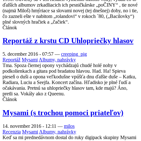
ďalších albumov zrkadliacich ich pesničkárske „poČINY“ , tie nové
(najmä Miloš) hmýriace sa slovami novej (tej dnešnej) doby, no i tie,
čo zazneli ešte v nabitom „rolandovi“ v rokoch ´80, („Bacilovky“)
plné slovných hračiek a „čačiek“.
Článok
Reportáž z krstu CD Uhlopriečky hlasov
5. december 2016 - 07:57
—
creeping_pig
Reportáž
Mysami
Albumy, nahrávky
Tma. Spoza čiernej opony vychádzajú chudé holé nohy v
podkolienkach a gitara pod bradatou hlavou. Had. Ha! Spieva
pieseň o duši a opona veľkodušne vpúšťa dnu ďalšie duše – Katku,
Radiara, Luciu a Seejfa. Koncert začína. Hľadisko je plné ľudí a
očakávania. Pretnú sa uhlopriečky hlasov tam, kde majú? Áno,
pretli sa. Vokály ako z Queenu.
Článok
Mysami (s trochou pomoci priateľov)
14. november 2016 - 12:11
—
milos
Recenzia
Mysami
Albumy, nahrávky
Keď sa mi prednedávnom dostal do ruky digipack skupiny Mysami