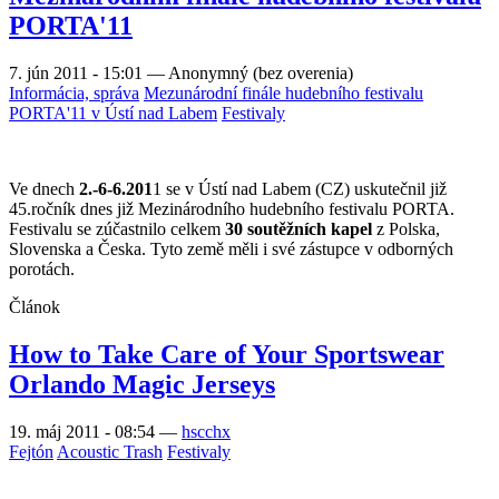
PORTA'11
7. jún 2011 - 15:01
—
Anonymný (bez overenia)
Informácia, správa
Mezunárodní finále hudebního festivalu
PORTA'11 v Ústí nad Labem
Festivaly
Ve dnech
2.-6-6.201
1 se v Ústí nad Labem (CZ) uskutečnil již
45.ročník dnes již Mezinárodního hudebního festivalu PORTA.
Festivalu se zúčastnilo celkem
30 soutěžních kapel
z Polska,
Slovenska a Česka. Tyto země měli i své zástupce v odborných
porotách.
Článok
How to Take Care of Your Sportswear
Orlando Magic Jerseys
19. máj 2011 - 08:54
—
hscchx
Fejtón
Acoustic Trash
Festivaly