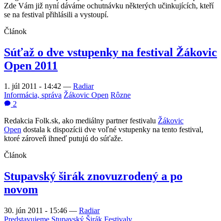
Zde Vám již nyní dáváme ochutnávku některých učinkujících, kteří
se na festival přihlásili a vystoupí.
Článok
Súťaž o dve vstupenky na festival Žákovic
Open 2011
1. júl 2011 - 14:42
—
Radiar
Informácia, správa
Žákovic Open
Rôzne
2
Redakcia Folk.sk, ako mediálny partner festivalu
Žákovic
Open
dostala k dispozícii dve voľné vstupenky na tento festival,
ktoré zároveň ihneď putujú do súťaže.
Článok
Stupavský širák znovuzrodený a po
novom
30. jún 2011 - 15:46
—
Radiar
Predstavujeme
Stupavský Širák
Festivaly