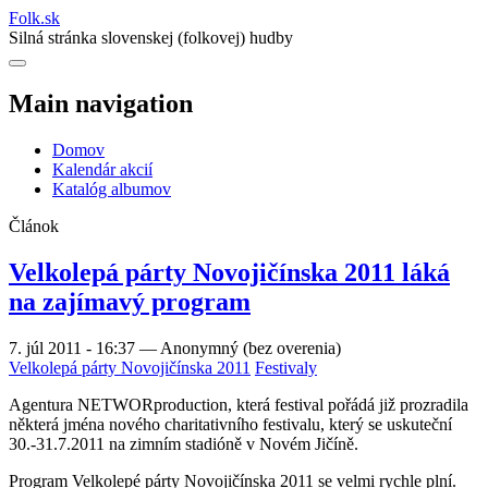
Folk
.
sk
Silná stránka slovenskej (folkovej) hudby
Main navigation
Domov
Kalendár akcií
Katalóg albumov
Článok
Velkolepá párty Novojičínska 2011 láká
na zajímavý program
7. júl 2011 - 16:37
—
Anonymný (bez overenia)
Velkolepá párty Novojičínska 2011
Festivaly
Agentura NETWORproduction, která festival pořádá již prozradila
některá jména nového charitativního festivalu, který se uskuteční
30.-31.7.2011 na zimním stadióně v Novém Jičíně.
Program Velkolepé párty Novojičínska 2011 se velmi rychle plní.