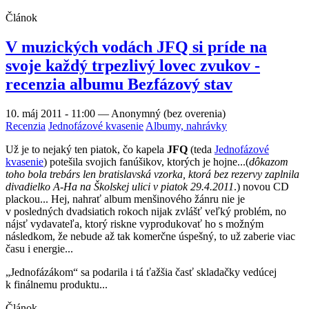
Článok
V muzických vodách JFQ si príde na
svoje každý trpezlivý lovec zvukov -
recenzia albumu Bezfázový stav
10. máj 2011 - 11:00
—
Anonymný (bez overenia)
Recenzia
Jednofázové kvasenie
Albumy, nahrávky
Už je to nejaký ten piatok, čo kapela
JFQ
(teda
Jednofázové
kvasenie
) potešila svojich fanúšikov, ktorých je hojne...(
dôkazom
toho bola trebárs len bratislavská vzorka, ktorá bez rezervy zaplnila
divadielko A-Ha na Školskej ulici v piatok 29.4.2011
.) novou CD
plackou... Hej, nahrať album menšinového žánru nie je
v posledných dvadsiatich rokoch nijak zvlášť veľký problém, no
nájsť vydavateľa, ktorý riskne vyprodukovať ho s možným
následkom, že nebude až tak komerčne úspešný, to už zaberie viac
času i energie...
„Jednofázákom“ sa podarila i tá ťažšia časť skladačky vedúcej
k finálnemu produktu...
Článok