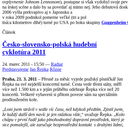
cyklotúra 2011
24. marec 2011 - 15:50
—
Radiar
Predstavujeme
Jan Řepka
Rôzne
Praha, 21. 3. 2011
– Přesně za měsíc vyjede pražský písničkář Jan
Řepka na své nejdelší koncertní turné. Cesta vede třemi státy, měří
více než 1.500 km a v jejím průběhu odehraje Řepka více než 20
koncertů. Veškeré vybavení si přitom poveze sám na speciálním
prodlouženém kole.
„
Loni jsem strávil v sedle víc času, než kdykoli předtím. Zjistil jsem,
že každý další den navíc je jen otázkou vůle,
“ uvažuje Řepka. „
Kolo
chápu v první řadě jako plnohodnotný dopravní prostředek, který je
sice pomalejší, ale zaručuje bezprostřední kontakt s druhými lidmi,
s okolní krajinou i s cestou samotnou
.
Během turné také nebudu
zdaleka jen sám, o většinu koncertů se podělím s místními písničkáři
a kapelami. Věřím, že se ke mně také někdo po cestě přidá. Pěkných
etap mám na výběr dost,
“ zve mladý písničkář.
Stránkovanie
«
Prvá strana
‹ Predchádzajúca
Predchádzajúca strana