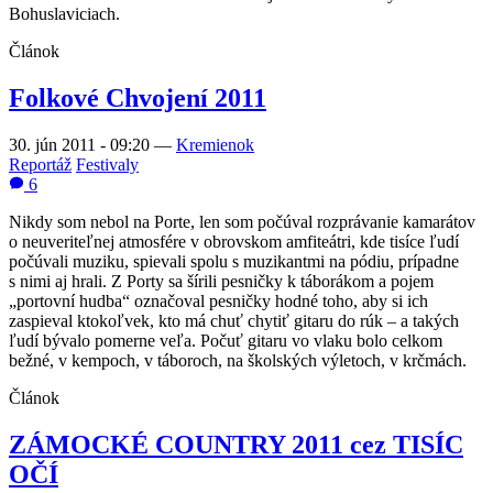
Bohuslaviciach.
Článok
Folkové Chvojení 2011
30. jún 2011 - 09:20
—
Kremienok
Reportáž
Festivaly
6
Nikdy som nebol na Porte, len som počúval rozprávanie kamarátov
o neuveriteľnej atmosfére v obrovskom amfiteátri, kde tisíce ľudí
počúvali muziku, spievali spolu s muzikantmi na pódiu, prípadne
s nimi aj hrali. Z Porty sa šírili pesničky k táborákom a pojem
„portovní hudba“ označoval pesničky hodné toho, aby si ich
zaspieval ktokoľvek, kto má chuť chytiť gitaru do rúk – a takých
ľudí bývalo pomerne veľa. Počuť gitaru vo vlaku bolo celkom
bežné, v kempoch, v táboroch, na školských výletoch, v krčmách.
Článok
ZÁMOCKÉ COUNTRY 2011 cez TISÍC
OČÍ