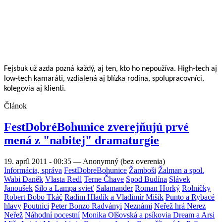
kolegovia aj klienti.
Článok
FestDobréBohunice zverejňujú prvé
mená z "nabitej" dramaturgie
19. apríl 2011 - 00:35
—
Anonymný (bez overenia)
Informácia, správa
FestDobreBohunice
Žamboši
Žalman a spol.
Wabi Daněk
Vlasta Redl
Terne Čhave
Spod Budína
Slávek
Janoušek
Silo a Lampa svieť
Salamander
Roman Horký
Rolničky
Robert Bobo Tkáč
Radim Hladík a Vladimír Mišík
Punto a Rybacé
hlavy
Poutníci
Peter Bonzo Radványi
Neznámi
Neřež hrá Nerez
Neřež
Náhodní pocestní
Monika Olšovská a psíkovia Dream a Arsi
Miša Leicht
Mariachi sin Fronteras
Lenka Ferenčíková
L. P. S.
Katka Koščová
Katea
Katarína Koščová
Kamelot
Kaktus band
Jaroslav Samson Lenk
Jana Máčovská
Jan Nedvěd
James Ewans
Ivan Cali Podolský
Hop-Trop a iní
Hop-trop
Hop Trop
Honza
Nedvěd
Heaven's Shore
Grasscountry
František Nedvěd
Erik
Boboš Procházka
Erich Boboš Procházka
Edo Klena a Východ
Edo
Klena a Klenoty
Edo Klena
Dušan Franců
Dalibor Dalo Urminský
Cop
Čechomor
Café Edit
Bystrík
Festivaly