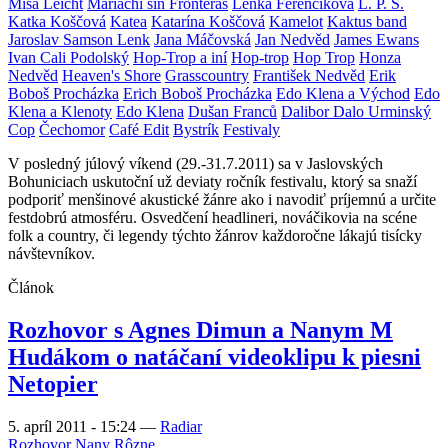
V posledný júlový víkend (29.-31.7.2011) sa v Jaslovských
Bohuniciach uskutoční už deviaty ročník festivalu, ktorý sa snaží
podporiť menšinové akustické žánre ako i navodiť príjemnú a určite
festdobrú atmosféru. Osvedčení headlineri, nováčikovia na scéne
folk a country, či legendy týchto žánrov každoročne lákajú tisícky
návštevníkov.
Článok
Rozhovor s Agnes Dimun a Nanym M
Hudákom o natáčaní videoklipu k piesni
Netopier
5. apríl 2011 - 15:24
—
Radiar
Rozhovor
Nany
Rôzne
8
Spontánne hudobné zoskupenie Nany
je činorodou skupinou.
Nielenže tvoria zaujímavú a hodnotnú hudbu, ktorú nemožno
zaškatuľkovať, navyše túto hudbu aj poctivo nahrávajú, vydávajú a
propagujú. Z posledného obdobia veľmi príjemne zarezonoval ich
album z roku 2009
Deti kapitána Fykesa
, ktorý vzbudil slušný
fanúšikovský ohlas a o ktorom sa pochvalne vyjadrujú aj hudobní
kolegovia z brandže. SHZ Nany sa navyše ako jedno z mála na