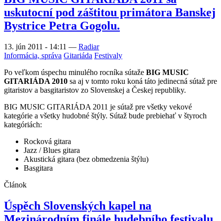
uskutocní pod záštitou primátora Banskej
Bystrice Petra Gogolu.
13. jún 2011 - 14:11
—
Radiar
Informácia, správa
Gitariáda
Festivaly
Po veľkom úspechu minulého rocníka sútaže
BIG MUSIC
GITARIÁDA 2010
sa aj v tomto roku koná táto jedinecná sútaž pre
gitaristov a basgitaristov zo Slovenskej a Českej republiky.
BIG MUSIC GITARIÁDA 2011 je sútaž pre všetky vekové
kategórie a všetky hudobné štýly. Sútaž bude prebiehať v štyroch
kategóriách:
Rocková gitara
Jazz / Blues gitara
Akustická gitara (bez obmedzenia štýlu)
Basgitara
Článok
Úspěch Slovenských kapel na
Mezinárodním finále hudebního festivalu