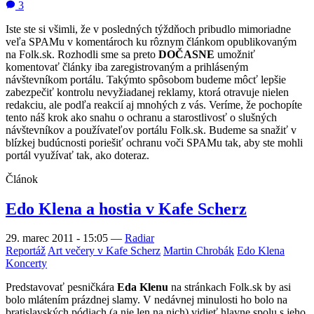
tento náš krok ako snahu o ochranu a starostlivosť o slušných
návštevníkov a používateľov portálu Folk.sk. Budeme sa snažiť v
blízkej budúcnosti poriešiť ochranu voči SPAMu tak, aby ste mohli
portál využívať tak, ako doteraz.
Článok
Edo Klena a hostia v Kafe Scherz
29. marec 2011 - 15:05
—
Radiar
Reportáž
Art večery v Kafe Scherz
Martin Chrobák
Edo Klena
Koncerty
Predstavovať pesničkára
Eda Klenu
na stránkach Folk.sk by asi
bolo mlátením prázdnej slamy. V nedávnej minulosti ho bolo na
bratislavských pódiach (a nie len na nich) vidieť hlavne spolu s jeho
dvornou kapelou
Klenoty
. Včerajší koncert (28.marca 2011) v Kafe
Scherz však bol iný. Edo tentokrát neprišiel s Klenotmi (kapelou),
no pozval si nemenej hodnotných hostí. Na lubovej gitare (značky
Sagitarius) ho vyhrávkami a sólami podporoval
Martin Chrobák
a
na ústnej harmonike sa predviedol Edov dávny kamarát z Mikulova
Aleš Řezáč
.
Článok