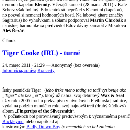
Tiger Cooke (IRL) - turné
24. marec 2011 - 21:29
—
Anonymný (bez overenia)
Informácia, správa
Koncerty
Írsky pesničkár Tiger
(
jeho írske meno tadhg sa totiž vyslovuje ako
„Tiger“ ale bez „er“
), ktorý už nahral svoj debutový
Wax & Seal
už v roku 2005 trochu prekvapivo v pivničných Freiburskej radnice,
vydal na podzim minulého roku svoj najnovší tretí (druhý štúdiový)
album „
Fingertips of the Silversmith
“.
V
počiatkoch
bol
prirovnávaný
predovšetkým
k
významnému
pesnič
Buckleymu
,
alebo
napríklad
aj
k
ostrovným
Badly
Drawn
Boy
(
v
recenziách
sa
tiež zmienilo
ovplyvnenie
Johnom
Lennonom
),
postupne
si
však
vydobyl
svoje
pev
na
írskej
scéne
a
dalo
by
sa
povedať
aj
mimo
nej
.
Jeho
debutová
dosk
2006
vyšla
prekvapivo
aj v Japonsku
a
v
roku
2009
podnikol
pomerne
veľké
(
tri
a
pol
tisíca
kilometrov
dlhé
)
turné
po
USA
po
boku
skupiny
Guggenheim
Článok
Česko-slovensko-polská hudební