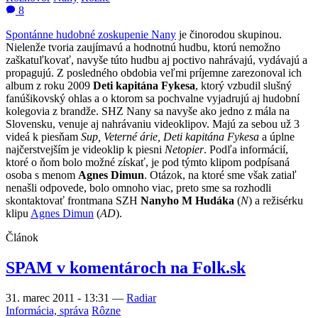
Slovensku, venuje aj nahrávaniu videoklipov. Majú za sebou už 3
videá k piesňam
Sup, Veterné árie, Deti kapitána Fykesa
a úplne
najčerstvejším je videoklip k piesni
Netopier
. Podľa informácií,
ktoré o ňom bolo možné získať, je pod týmto klipom podpísaná
osoba s menom
Agnes Dimun
. Otázok, na ktoré sme však zatiaľ
nenašli odpovede, bolo omnoho viac, preto sme sa rozhodli
skontaktovať frontmana SZH
Nanyho M Hudáka
(
N
) a režisérku
klipu
Agnes Dimun
(
AD
).
Článok
SPAM v komentároch na Folk.sk
31. marec 2011 - 13:31
—
Radiar
Informácia, správa
Rôzne
3
Iste ste si všimli, že v posledných týždňoch pribudlo mimoriadne
veľa SPAMu v komentároch ku rôznym článkom opublikovaným
na Folk.sk. Rozhodli sme sa preto
DOČASNE
umožniť
komentovať články iba zaregistrovaným a prihláseným
návštevníkom portálu. Takýmto spôsobom budeme môcť lepšie
zabezpečiť kontrolu nevyžiadanej reklamy, ktorá otravuje nielen
redakciu, ale podľa reakcií aj mnohých z vás. Veríme, že pochopíte