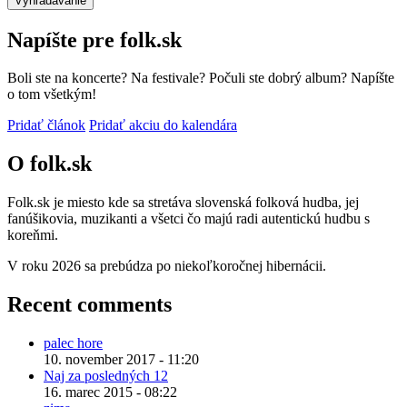
O folk.sk
Folk.sk je miesto kde sa stretáva slovenská folková hudba, jej
fanúšikovia, muzikanti a všetci čo majú radi autentickú hudbu s
koreňmi.
V roku 2026 sa prebúdza po niekoľkoročnej hibernácii.
Recent comments
palec hore
10. november 2017 - 11:20
Naj za posledných 12
16. marec 2015 - 08:22
zima
16. február 2015 - 06:51
Stiahnite si bulletin
27. august 2014 - 17:19
Peter
26. august 2014 - 08:20
© 2026 folk.sk