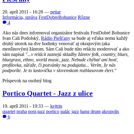
20. apríl 2011 - 16:28
—
petiar
Informácia, správa
FestDobreBohunice
Rôzne
4
Ako nás dnes informoval organizátor festivalu FestDobré Bohunice
Ivan Cali Podolský,
Rádio Piešťany
sa bude aj vďaka nemu každý
druhý utorok na dve hodinky venovať aj okrajovým (aka
menšinovým) žánrom. Sám Cali bude túto reláciu moderovať a ako
sám napísal
"...v relácii zaznejú skladby žánrov folk, country, blues,
bluegrass, ethno, world music, jazz. Nebude chýbať ani hosť,
profilovka, súťaže, či pozvánky na
podujatia... Verím, že nás
podporíte. Je to lastovička v slovenskom rozhlasovom éteri."
Príspevok na osobný blog
Portico Quartet - Jazz z ulice
19. apríl 2011 - 19:33
—
kejtrin
quartet
praha
post-jazz
portico
palác
jazz
hang drum
akropolis
6
Fejsbuk u
ž
azda pozná ka
ž
dý, aj ten, kto ho nepou
ž
íva. High-tech
aj low-tech kamaráti, vzdialená aj blízka rodina, spolupracovníci,