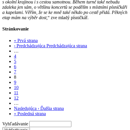
…
4
5
6
7
8
9
10
11
12
…
Nasledujúca ›
Ďalšia strana
»
Posledná strana
Vyhľadávanie
Napíšte pre folk.sk
Boli ste na koncerte? Na festivale? Počuli ste dobrý album? Napíšte
o tom všetkým!
Pridať článok
Pridať akciu do kalendára