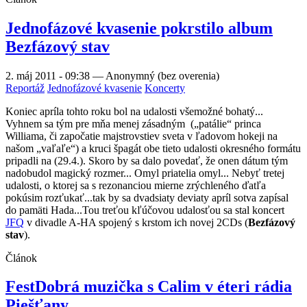
Jednofázové kvasenie pokrstilo album
Bezfázový stav
2. máj 2011 - 09:38
—
Anonymný (bez overenia)
Reportáž
Jednofázové kvasenie
Koncerty
Koniec apríla tohto roku bol na udalosti všemožné bohatý...
Vyhnem sa tým pre mňa menej zásadným („patálie“ princa
Williama, či započatie majstrovstiev sveta v ľadovom hokeji na
našom „vaľaľe“) a kruci špagát obe tieto udalosti okresného formátu
pripadli na (29.4.). Skoro by sa dalo povedať, že onen dátum tým
nadobudol magický rozmer... Omyl priatelia omyl... Nebyť tretej
udalosti, o ktorej sa s rezonanciou mierne zrýchleného ďatľa
pokúsim rozťukať...tak by sa dvadsiaty deviaty apríl sotva zapísal
do pamäti Hada...Tou treťou kľúčovou udalosťou sa stal koncert
JFQ
v divadle A-HA spojený s krstom ich novej 2CDs (
Bezfázový
stav
).
Článok
FestDobrá muzička s Calim v éteri rádia
Piešťany