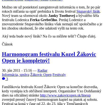
Možno ste už poniektorí zaregistrovali informáciu o tom, že po pár
rokoch mlčania sa opäť prebúdza k životu festival
Stupavský širák
.
Nový team sa sformoval okolo
Janky Toothovej
a bývalého šéfa
festivalu Lodenica
Ferka Grebečiho
. Predaj Lodenice a
znovuzrodenie Stupavského širáku však nemajú nič spoločného a je
len zhodou okolností, že obe udalosti vyšli na tento rok.
Aký teda bude nový širák? Na čo sa môžete tešiť? Čítajte ďalej.
Článok
Harmonogram festivalu Kozel Žákovic
Open je kompletný!
30. jún 2011 - 15:16
—
Radiar
Informácia, správa
Žákovic Open
Festivaly
3
Fanúšikovia festivalu Kozel Žákovic Open sa konečne dozvedia,
kedy vystúpia ich obľúbení interpreti. Organizátor Yxo Dohňanský
dnes na oficiálnej stránke
http://www.zakovicopen.sk/lineup
zverejnil presný časový harmonogram kapiel na piatok aj sobotu.
Festival sa koná v čase od 22. do 23. júla v Trenčianskych