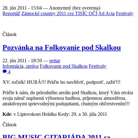
28. jún 2011 - 15:04
—
Anonymný (bez overenia)
Reportáž
Zámocké country 2011 cez TISÍC OČÍ
Ad Acta
Festivaly
Článok
Pozvánka na Folkovanie pod Skalkou
22. jún 2011 - 18:59
—
petiar
Informácia, správa
Folkovanie pod Skalkou
Festivaly
4
XV. ročník! HURÁ!!! Príďte ho navštíviť, podporiť, zažiť!!!
Príďte k nám, do prírodného areálu pod Skalkou, ktorý Vám otvára
svoju náruč naplnenú výbornou hudbou, príjemnou atmosférou,
atraktívnymi sprievodnými podujatiami, chutným občerstvením!!!
Kde
: v Liptovskom Hrádku Kedy: 29. a 30. júla 2011
Článok
BIG MUSIC GITARIÁDA 2011 sa