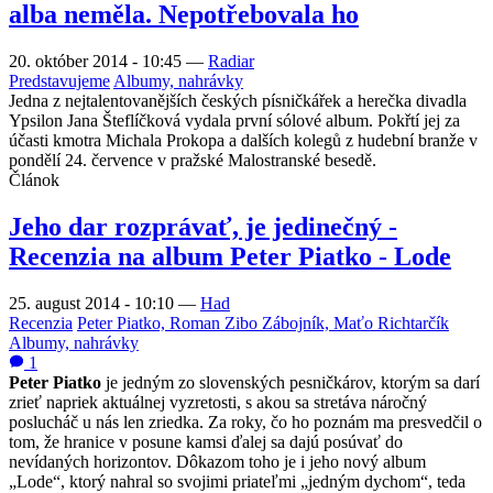
alba neměla. Nepotřebovala ho
20. október 2014 - 10:45
—
Radiar
Predstavujeme
Albumy, nahrávky
Jedna z nejtalentovanějších českých písničkářek a herečka divadla
Ypsilon Jana Šteflíčková vydala první sólové album. Pokřtí jej za
účasti kmotra Michala Prokopa a dalších kolegů z hudební branže v
pondělí 24. července v pražské Malostranské besedě.
Článok
Jeho dar rozprávať, je jedinečný -
Recenzia na album Peter Piatko - Lode
25. august 2014 - 10:10
—
Had
Recenzia
Peter Piatko, Roman Zibo Zábojník, Maťo Richtarčík
Albumy, nahrávky
1
Peter Piatko
je jedným zo slovenských pesničkárov, ktorým sa darí
zrieť napriek aktuálnej vyzretosti, s akou sa stretáva náročný
poslucháč u nás len zriedka. Za roky, čo ho poznám ma presvedčil o
tom, že hranice v posune kamsi ďalej sa dajú posúvať do
nevídaných horizontov. Dôkazom toho je i jeho nový album
„Lode“, ktorý nahral so svojimi priateľmi „jedným dychom“, teda