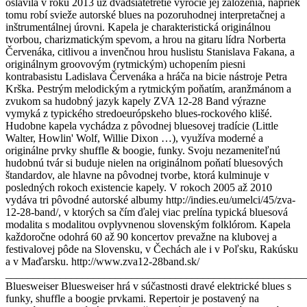
oslávila v roku 2013 už dvadsiatetretie výročie jej založenia, napriek
tomu robí svieže autorské blues na pozoruhodnej interpretačnej a
inštrumentálnej úrovni. Kapela je charakteristická originálnou
tvorbou, charizmatickým spevom, a hrou na gitaru lídra Norberta
Červenáka, citlivou a invenčnou hrou huslistu Stanislava Fakana, a
originálnym groovovým (rytmickým) uchopením piesni
kontrabasistu Ladislava Červenáka a hráča na bicie nástroje Petra
Krška. Pestrým melodickým a rytmickým poňatím, aranžmánom a
zvukom sa hudobný jazyk kapely ZVA 12-28 Band výrazne
vymyká z typického stredoeurópskeho blues-rockového klišé.
Hudobne kapela vychádza z pôvodnej bluesovej tradície (Little
Walter, Howlin' Wolf, Willie Dixon …), využíva moderné a
originálne prvky shuffle & boogie, funky. Svoju nezameniteľnú
hudobnú tvár si buduje nielen na originálnom poňatí bluesových
štandardov, ale hlavne na pôvodnej tvorbe, ktorá kulminuje v
posledných rokoch existencie kapely. V rokoch 2005 až 2010
vydáva tri pôvodné autorské albumy http://indies.eu/umelci/45/zva-
12-28-band/, v ktorých sa čím ďalej viac prelína typická bluesová
modalita s modalitou ovplyvnenou slovenským folklórom. Kapela
každoročne odohrá 60 až 90 koncertov prevažne na klubovej a
festivalovej pôde na Slovensku, v Čechách ale i v Poľsku, Rakúsku
a v Maďarsku. http://www.zva12-28band.sk/
_______________________________________________________
Bluesweiser Bluesweiser hrá v súčastnosti dravé elektrické blues s
funky, shuffle a boogie prvkami. Repertoir je postavený na