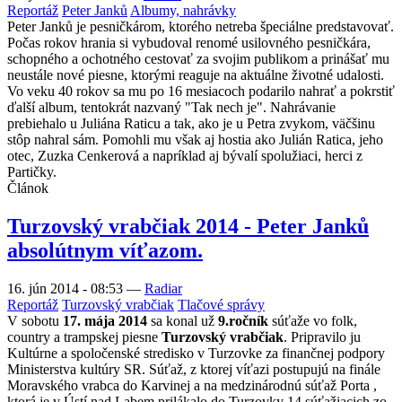
Reportáž
Peter Janků
Albumy, nahrávky
Peter Janků je pesničkárom, ktorého netreba špeciálne predstavovať.
Počas rokov hrania si vybudoval renomé usilovného pesničkára,
schopného a ochotného cestovať za svojim publikom a prinášať mu
neustále nové piesne, ktorými reaguje na aktuálne životné udalosti.
Vo veku 40 rokov sa mu po 16 mesiacoch podarilo nahrať a pokrstiť
ďalší album, tentokrát nazvaný "Tak nech je". Nahrávanie
prebiehalo u Juliána Raticu a tak, ako je u Petra zvykom, väčšinu
stôp nahral sám. Pomohli mu však aj hostia ako Julián Ratica, jeho
otec, Zuzka Cenkerová a napríklad aj bývalí spolužiaci, herci z
Partičky.
Článok
Turzovský vrabčiak 2014 - Peter Janků
absolútnym víťazom.
16. jún 2014 - 08:53
—
Radiar
Reportáž
Turzovský vrabčiak
Tlačové správy
V sobotu
17. mája 2014
sa konal už
9.ročník
súťaže vo folk,
country a trampskej piesne
Turzovský vrabčiak
. Pripravilo ju
Kultúrne a spoločenské stredisko v Turzovke za finančnej podpory
Ministerstva kultúry SR. Súťaž, z ktorej víťazi postupujú na finále
Moravského vrabca do Karvinej a na medzinárodnú súťaž Porta ,
ktorá je v Ústí nad Labem prilákalo do Turzovky 14 súťažiacich zo