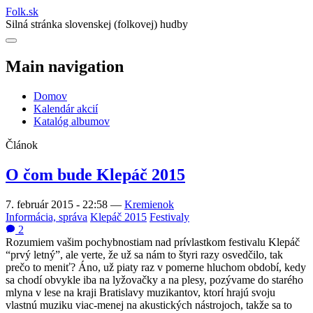
Folk
.
sk
Silná stránka slovenskej (folkovej) hudby
Main navigation
Domov
Kalendár akcií
Katalóg albumov
Článok
O čom bude Klepáč 2015
7. február 2015 - 22:58
—
Kremienok
Informácia, správa
Klepáč 2015
Festivaly
2
Rozumiem vašim pochybnostiam nad prívlastkom festivalu Klepáč
“prvý letný”, ale verte, že už sa nám to štyri razy osvedčilo, tak
prečo to meniť? Áno, už piaty raz v pomerne hluchom období, kedy
sa chodí obvykle iba na lyžovačky a na plesy, pozývame do starého
mlyna v lese na kraji Bratislavy muzikantov, ktorí hrajú svoju
vlastnú muziku viac-menej na akustických nástrojoch, takže sa to