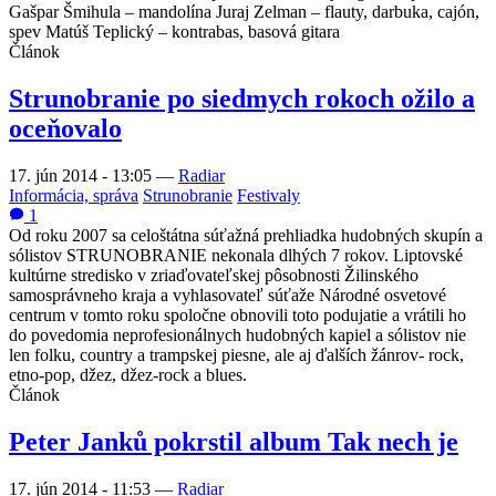
Gašpar Šmihula – mandolína Juraj Zelman – flauty, darbuka, cajón,
spev Matúš Teplický – kontrabas, basová gitara
Článok
Strunobranie po siedmych rokoch ožilo a
oceňovalo
17. jún 2014 - 13:05
—
Radiar
Informácia, správa
Strunobranie
Festivaly
1
Od roku 2007 sa celoštátna súťažná prehliadka hudobných skupín a
sólistov
STRUNOBRANIE
nekonala dlhých 7 rokov. Liptovské
kultúrne stredisko v zriaďovateľskej pôsobnosti Žilinského
samosprávneho kraja a vyhlasovateľ súťaže Národné osvetové
centrum v tomto roku spoločne obnovili toto podujatie a vrátili ho
do povedomia neprofesionálnych hudobných kapiel a sólistov nie
len folku, country a trampskej piesne, ale aj ďalších žánrov- rock,
etno-pop, džez, džez-rock a blues.
Článok
Peter Janků pokrstil album Tak nech je
17. jún 2014 - 11:53
—
Radiar