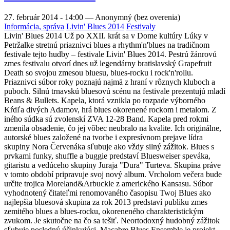
27. február 2014 - 14:00
—
Anonymný (bez overenia)
Informácia, správa
Livin' Blues 2014
Festivaly
Livin' Blues 2014 Už po XXII. krát sa v Dome kultúry Lúky v
Petržalke stretnú priaznivci blues a rhythm'n'blues na tradičnom
festivale tejto hudby – festivale Livin' Blues 2014. Pestrú žánrovú
zmes festivalu otvorí dnes už legendárny bratislavský Grapefruit
Death so svojou zmesou bluesu, blues-rocku i rock'n'rollu.
Priaznivci súbor roky poznajú najmä z hraní v rôznych kluboch a
puboch. Silnú trnavskú bluesovú scénu na festivale prezentujú mladí
Beans & Bullets. Kapela, ktorá vznikla po rozpade výborného
Kŕdľa divých Adamov, hrá blues okorenené rockom i metalom. Z
iného súdka sú zvolenskí ZVA 12-28 Band. Kapela pred rokmi
zmenila obsadenie, čo jej vôbec neubralo na kvalite. Ich originálne,
autorské blues založené na tvorbe i expresívnom prejave lídra
skupiny Nora Červenáka sľubuje ako vždy silný zážitok. Blues s
prvkami funky, shuffle a buggie predstaví Bluesweiser speváka,
gitaristu a vedúceho skupiny Juraja "Dura" Turteva. Skupina práve
v tomto období pripravuje svoj nový album. Vrcholom večera bude
určite trojica Moreland&Arbuckle z amerického Kansasu. Súbor
vyhodnotený čitateľmi renomovaného časopisu Twoj Blues ako
najlepšia bluesová skupina za rok 2013 predstaví publiku zmes
zemitého blues a blues-rocku, okoreneného charakteristickým
zvukom. Je skutočne na čo sa tešiť. Neortodoxný hudobný zážitok
sľubuje posledný účinkujúci. Macabre Blues Ensemble je projekt