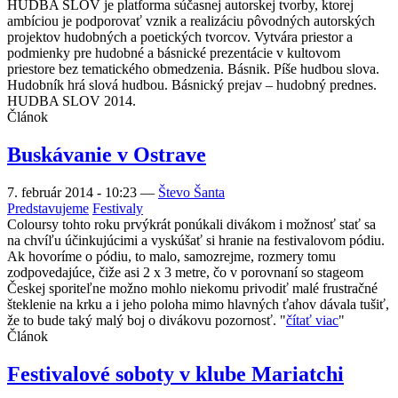
HUDBA SLOV je platforma súčasnej autorskej tvorby, ktorej
ambíciou je podporovať vznik a realizáciu pôvodných autorských
projektov hudobných a poetických tvorcov. Vytvára priestor a
podmienky pre hudobné a básnické prezentácie v kultovom
priestore bez tematického obmedzenia. Básnik. Píše hudbou slova.
Hudobník hrá slová hudbou. Básnický prejav – hudobný prednes.
HUDBA SLOV 2014.
Článok
Buskávanie v Ostrave
7. február 2014 - 10:23
—
Števo Šanta
Predstavujeme
Festivaly
Coloursy tohto roku prvýkrát ponúkali divákom i možnosť stať sa
na chvíľu účinkujúcimi a vyskúšať si hranie na festivalovom pódiu.
Ak hovoríme o pódiu, to malo, samozrejme, rozmery tomu
zodpovedajúce, čiže asi 2 x 3 metre, čo v porovnaní so stageom
Českej sporiteľne možno mohlo niekomu privodiť malé frustračné
šteklenie na krku a i jeho poloha mimo hlavných ťahov dávala tušiť,
že to bude taký malý boj o divákovu pozornosť. "
čítať viac
"
Článok
Festivalové soboty v klube Mariatchi