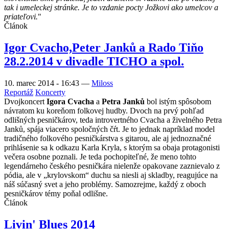
tak i umeleckej stránke. Je to vzdanie pocty Jožkovi ako umelcov a
priateľovi.
"
Článok
Igor Cvacho,Peter Janků a Rado Tiňo
28.2.2014 v divadle TICHO a spol.
10. marec 2014 - 16:43
—
Miloss
Reportáž
Koncerty
Dvojkoncert
Igora Cvacha
a
Petra Janků
bol istým spôsobom
návratom ku koreňom folkovej hudby. Dvoch na prvý pohľad
odlišných pesničkárov, teda introvertného Cvacha a živelného Petra
Janků, spája viacero spoločných čŕt. Je to jednak napríklad model
tradičného folkového pesničkárstva s gitarou, ale aj jednoznačné
prihlásenie sa k odkazu Karla Kryla, s ktorým sa obaja protagonisti
večera osobne poznali. Je teda pochopiteľné, že meno tohto
legendárneho českého pesničkára nielenže opakovane zaznievalo z
pódia, ale v „krylovskom“ duchu sa niesli aj skladby, reagujúce na
náš súčasný svet a jeho problémy. Samozrejme, každý z oboch
pesničkárov témy poňal odlišne.
Článok
Livin' Blues 2014