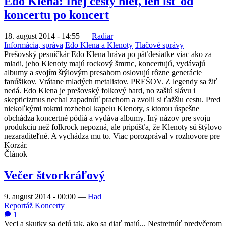
Edo Klena: Inej cesty niet, len ísť od
koncertu po koncert
18. august 2014 - 14:55
—
Radiar
Informácia, správa
Edo Klena a Klenoty
Tlačové správy
Prešovský pesničkár Edo Klena hráva po päťdesiatke viac ako za
mladi, jeho Klenoty majú rockový šmrnc, koncertujú, vydávajú
albumy a svojím štýlovým presahom oslovujú rôzne generácie
fanúšikov. Vrátane mladých metalistov. PREŠOV. Z legendy sa žiť
nedá. Edo Klena je prešovský folkový bard, no zašlú slávu i
skepticizmus nechal zapadnúť prachom a zvolil si ťažšiu cestu. Pred
niekoľkými rokmi rozbehol kapelu Klenoty, s ktorou úspešne
obchádza koncertné pódiá a vydáva albumy. Iný názov pre svoju
produkciu než folkrock nepozná, ale pripúšťa, že Klenoty sú štýlovo
nezaraditeľné. A vychádza mu to. Viac porozprával v rozhovore pre
Korzár.
Článok
Večer štvorkráľový
9. august 2014 - 00:00
—
Had
Reportáž
Koncerty
1
Veci a skutky sa dejú tak, ako sa diať majú... Nestretnúť predvčerom