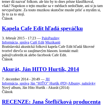
temer dá nazvať folkom. ale kto by to dnes prísne klasifikoval,
však? Napokon o tejto muzike sa v médiach nedočítate, ani si ju tam
nevypočujete. Za touto muzikou skutočne musíte prísť a myslím si,
že to za to stojí.
Článok
Kapela Cafe Edit hľadá speváčku
3. február 2015 - 17:23
—
PaloPauliny
Informácia, správa
Café Edit
Muzikanti
Bratislavská akustická folková kapela Cafe Edit hľadá šikovné
tvorivé dievča so zaujímavým hlasom. kontakt mail:
palo@cafeedit.sk alebo facebook Cafe Edit.
Článok
Akurát, Ján HITO Hurtík, 2014
7. december 2014 - 20:49
—
JH
Informácia, správa
Ján “HIŤO” Hurtík (PD)
Albumy, nahrávky
Nový album, Ján Hito Hurtík - Akurát (2014)
Článok
RECENZE: Jana Šteflíčková producenta