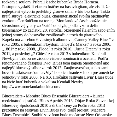
rockom a soulom. Pribrali k sebe bubeníka Brada Hornera.
Postupne vyskúšali viacero hráčov na basovú gitaru, ale zistili, že
najlepšie si vytvoria perfektný groove sami, v triu bez basy. Takto
hrajú surové, elektrické blues, charakteristické svojím ojedinelým
zvukom. Čerešničkou na torte je Morelandové časté používanie
štvorstrunovej gitary zo škatúľ od cigár, podľa vzoru delta –
bluesmanov zo začiatku 20. storočia, okorenené šialeným zapojením
jednej struny do basového zosilňovača a troch do gitarového.
Kapela má za sebou 6 vlastných albumov: „Canney Valley Blues“ z
roku 2005, s bubeníkom Floydom, „Floyd´s Market“ z roku 2006,
„1861“ z roku 2008, „Flood“ z roku 2010, „Just a Dream“ z roku
2011, a posledný „7 Cities“ z roku 2013 s bubeníkom Kendrall
Newbym. Trio za ne získalo viacero nominácií a ocenení. Podľa
renomovaného časopisu Twoj Blues bola kapela ohodnotená ako
najlepší bluesový súbor za rok 2013. Zaujímavosťou, a ako sami
hovoria „skúsenosťou navždy“ bolo ich hranie v Iraku pre americké
jednotky v roku 2008. Na XX IIročníku festivalu Livin' Blues bude
na bicie hrať bubeník a vokalista Kendall Newby.
http://www.morelandarbuckle.com/
_______________________________________________________
Bluesraiders - Macabre Blues Ensemble Bluesraiders - laureát
medzinárodnej súťaže Blues Aperitiv 2013, Objav Roku Slovenskej
Bluesovej Spoločnosti 2010 a držiteľ ceny za Počin roka 2013
prezentuje na festivale Livin'Blues svoj ďalší projekt: 'Macabre
Blues Ensemble'. Snúbiť sa v ňom bude močaristé New Orleanske