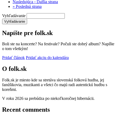
Nasledujúca ›
Ďalšia strana
»
Posledná strana
Vyhľadávanie
Napíšte pre folk.sk
Boli ste na koncerte? Na festivale? Počuli ste dobrý album? Napíšte
o tom všetkým!
Pridať článok
Pridať akciu do kalendára
O folk.sk
Folk.sk je miesto kde sa stretáva slovenská folková hudba, jej
fanúšikovia, muzikanti a všetci čo majú radi autentickú hudbu s
koreňmi.
V roku 2026 sa prebúdza po niekoľkoročnej hibernácii.
Recent comments