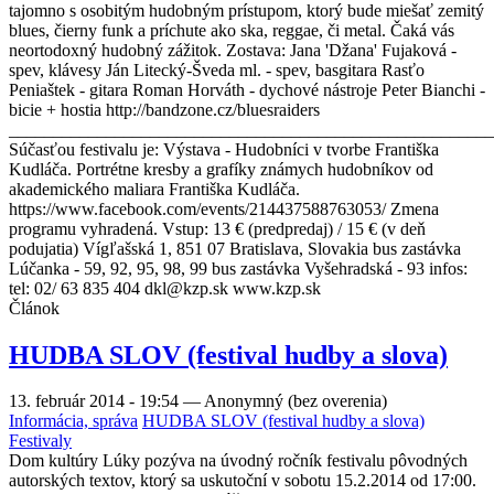
tajomno s osobitým hudobným prístupom, ktorý bude miešať zemitý
blues, čierny funk a príchute ako ska, reggae, či metal. Čaká vás
neortodoxný hudobný zážitok. Zostava: Jana 'Džana' Fujaková -
spev, klávesy Ján Litecký-Šveda ml. - spev, basgitara Rasťo
Peniaštek - gitara Roman Horváth - dychové nástroje Peter Bianchi -
bicie + hostia http://bandzone.cz/bluesraiders
_______________________________________________________
Súčasťou festivalu je: Výstava - Hudobníci v tvorbe Františka
Kudláča. Portrétne kresby a grafíky známych hudobníkov od
akademického maliara Františka Kudláča.
https://www.facebook.com/events/214437588763053/ Zmena
programu vyhradená. Vstup: 13 € (predpredaj) / 15 € (v deň
podujatia) Vígľašská 1, 851 07 Bratislava, Slovakia bus zastávka
Lúčanka - 59, 92, 95, 98, 99 bus zastávka Vyšehradská - 93 infos:
tel: 02/ 63 835 404 dkl@kzp.sk www.kzp.sk
Článok
HUDBA SLOV (festival hudby a slova)
13. február 2014 - 19:54
—
Anonymný (bez overenia)
Informácia, správa
HUDBA SLOV (festival hudby a slova)
Festivaly
Dom kultúry Lúky pozýva na úvodný ročník festivalu pôvodných
autorských textov, ktorý sa uskutoční v sobotu 15.2.2014 od 17:00.