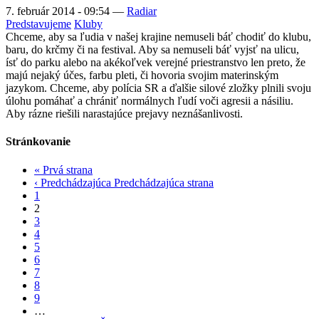
7. február 2014 - 09:54
—
Radiar
Predstavujeme
Kluby
Chceme, aby sa ľudia v našej krajine nemuseli báť chodiť do klubu,
baru, do krčmy či na festival. Aby sa nemuseli báť vyjsť na ulicu,
ísť do parku alebo na akékoľvek verejné priestranstvo len preto, že
majú nejaký účes, farbu pleti, či hovoria svojim materinským
jazykom. Chceme, aby polícia SR a ďalšie silové zložky plnili svoju
úlohu pomáhať a chrániť normálnych ľudí voči agresii a násiliu.
Aby rázne riešili narastajúce prejavy neznášanlivosti.
Stránkovanie
«
Prvá strana
‹ Predchádzajúca
Predchádzajúca strana
1
2
3
4
5
6
7
8
9
…