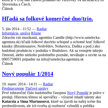
Slovenska a Čiech.
Článok
Hľadá sa folkové komerčné duo/trio.
5. jún 2014 - 11:52
—
Radiar
Informácia, správa
Rôzne
Zdravím vás muzikanti, agentúra Camille (http://www.umelecka-
agentura.sk) hľadá folkové duo/trio schopné a ochotné hrať folkové
klasiky (Brontosaurov, Nedvědov, Nohavicu, Daňka a pod.) ako
hudobnú produkciu v podniku v Bratislave. Ak sa venujete takejto
činnosti, alebo niekoho podobného poznáte, neváhajte a ozvite sa na
0905759691 pripadne na info@umelecka-agentura.sk
Článok
Nový populár 1/2014
19. marec 2014 - 14:11
—
Radiar
Predstavujeme
Tlačové správy
Prvé tohtoročné číslo hudobného časopisu
Nový Populár
je práve v
predaji. Hlavnou témou sú speváčky – výrazné mladé talenty ako
Katarzia a Sima Martausová
, ktoré sa zjavili na našej scéne iba
prednedávnom, ale ich tvorba aj osobnosť vzbudili u publika