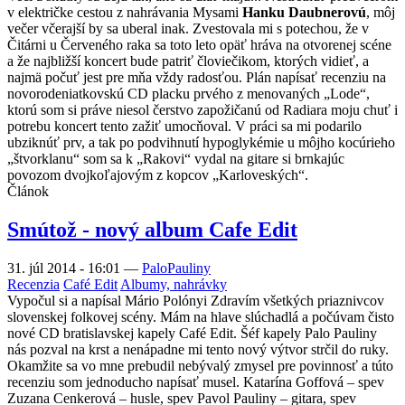
v električke cestou z nahrávania Mysami
Hanku Daubnerovú
, môj
večer včerajší by sa uberal inak. Zvestovala mi s potechou, že v
Čitárni u Červeného raka sa toto leto opäť hráva na otvorenej scéne
a že najbližší koncert bude patriť človiečikom, ktorých vidieť, a
najmä počuť jest pre mňa vždy radosťou. Plán napísať recenziu na
novorodeniatkovskú CD placku prvého z menovaných „Lode“,
ktorú som si práve niesol čerstvo zapožičanú od Radiara moju chuť i
potrebu koncert tento zažiť umocňoval. V práci sa mi podarilo
ubziknúť prv, a tak po podvihnutí hypoglykémie u môjho kocúrieho
„štvorklanu“ som sa k „Rakovi“ vydal na gitare si brnkajúc
povozom dvojkoľajovým z kopcov „Karloveských“.
Článok
Smútož - nový album Cafe Edit
31. júl 2014 - 16:01
—
PaloPauliny
Recenzia
Café Edit
Albumy, nahrávky
Vypočul si a napísal Mário Polónyi Zdravím všetkých priaznivcov
slovenskej folkovej scény. Mám na hlave slúchadlá a počúvam čisto
nové CD bratislavskej kapely Café Edit. Šéf kapely Palo Pauliny
nás pozval na krst a nenápadne mi tento nový výtvor strčil do ruky.
Okamžite sa vo mne prebudil nebývalý zmysel pre povinnosť a túto
recenziu som jednoducho napísať musel. Katarína Goffová – spev
Zuzana Cenkerová – husle, spev Pavol Pauliny – gitara, spev