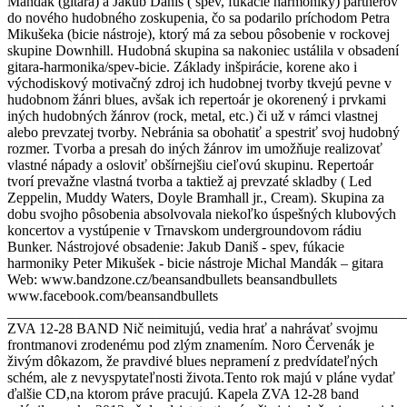
Mandák (gitara) a Jakub Daniš ( spev, fúkacie harmoniky) partnerov
do nového hudobného zoskupenia, čo sa podarilo príchodom Petra
Mikušeka (bicie nástroje), ktorý má za sebou pôsobenie v rockovej
skupine Downhill. Hudobná skupina sa nakoniec ustálila v obsadení
gitara-harmonika/spev-bicie. Základy inšpirácie, korene ako i
východiskový motivačný zdroj ich hudobnej tvorby tkvejú pevne v
hudobnom žánri blues, avšak ich repertoár je okorenený i prvkami
iných hudobných žánrov (rock, metal, etc.) či už v rámci vlastnej
alebo prevzatej tvorby. Nebránia sa obohatiť a spestriť svoj hudobný
rozmer. Tvorba a presah do iných žánrov im umožňuje realizovať
vlastné nápady a osloviť obšírnejšiu cieľovú skupinu. Repertoár
tvorí prevažne vlastná tvorba a taktiež aj prevzaté skladby ( Led
Zeppelin, Muddy Waters, Doyle Bramhall jr., Cream). Skupina za
dobu svojho pôsobenia absolvovala niekoľko úspešných klubových
koncertov a vystúpenie v Trnavskom undergroundovom rádiu
Bunker. Nástrojové obsadenie: Jakub Daniš - spev, fúkacie
harmoniky Peter Mikušek - bicie nástroje Michal Mandák – gitara
Web: www.bandzone.cz/beansandbullets beansandbullets
www.facebook.com/beansandbullets
_______________________________________________________
ZVA 12-28 BAND Nič neimitujú, vedia hrať a nahrávať svojmu
frontmanovi zrodenému pod zlým znamením. Noro Červenák je
živým dôkazom, že pravdivé blues nepramení z predvídateľných
schém, ale z nevyspytateľnosti života.Tento rok majú v pláne vydať
ďalšie CD,na ktorom práve pracujú. Kapela ZVA 12-28 band