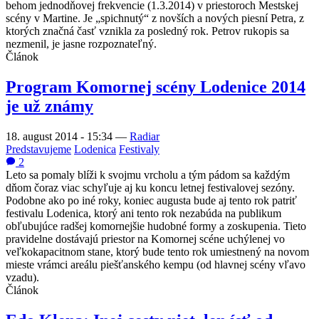
behom jednodňovej frekvencie (1.3.2014) v priestoroch Mestskej
scény v Martine. Je „spichnutý“ z novších a nových piesní Petra, z
ktorých značná časť vznikla za posledný rok. Petrov rukopis sa
nezmenil, je jasne rozpoznateľný.
Článok
Program Komornej scény Lodenice 2014
je už známy
18. august 2014 - 15:34
—
Radiar
Predstavujeme
Lodenica
Festivaly
2
Leto sa pomaly blíži k svojmu vrcholu a tým pádom sa každým
dňom čoraz viac schyľuje aj ku koncu letnej festivalovej sezóny.
Podobne ako po iné roky, koniec augusta bude aj tento rok patriť
festivalu Lodenica, ktorý ani tento rok nezabúda na publikum
obľubujúce radšej komornejšie hudobné formy a zoskupenia. Tieto
pravidelne dostávajú priestor na Komornej scéne uchýlenej vo
veľkokapacitnom stane, ktorý bude tento rok umiestnený na novom
mieste vrámci areálu piešťanského kempu (od hlavnej scény vľavo
vzadu).
Článok