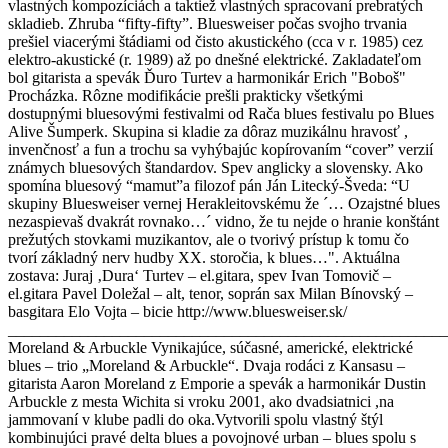
vlastných kompozíciách a taktiež vlastných spracovaní prebratých
skladieb. Zhruba “fifty-fifty”. Bluesweiser počas svojho trvania
prešiel viacerými štádiami od čisto akustického (cca v r. 1985) cez
elektro-akustické (r. 1989) až po dnešné elektrické. Zakladateľom
bol gitarista a spevák Ďuro Turtev a harmonikár Erich "Boboš"
Procházka. Rôzne modifikácie prešli prakticky všetkými
dostupnými bluesovými festivalmi od Rača blues festivalu po Blues
Alive Šumperk. Skupina si kladie za dôraz muzikálnu hravosť ,
invenčnosť a fun a trochu sa vyhýbajúc kopírovaním “cover” verzií
známych bluesových štandardov. Spev anglicky a slovensky. Ako
spomína bluesový “mamut”a filozof pán Ján Litecký-Šveda: “U
skupiny Bluesweiser vernej Herakleitovskému že ´… Ozajstné blues
nezaspievaš dvakrát rovnako…´ vidno, že tu nejde o hranie konštánt
prežutých stovkami muzikantov, ale o tvorivý prístup k tomu čo
tvorí základný nerv hudby XX. storočia, k blues…". Aktuálna
zostava: Juraj ‚Dura‘ Turtev – el.gitara, spev Ivan Tomovič –
el.gitara Pavel Doležal – alt, tenor, soprán sax Milan Bínovský –
basgitara Elo Vojta – bicie http://www.bluesweiser.sk/
_______________________________________________________
Moreland & Arbuckle Vynikajúce, súčasné, americké, elektrické
blues – trio „Moreland & Arbuckle“. Dvaja rodáci z Kansasu –
gitarista Aaron Moreland z Emporie a spevák a harmonikár Dustin
Arbuckle z mesta Wichita si vroku 2001, ako dvadsiatnici ,na
jammovaní v klube padli do oka.Vytvorili spolu vlastný štýl
kombinujúci pravé delta blues a povojnové urban – blues spolu s