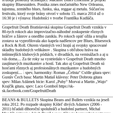
skupiny Bluesraiders. Ponúka zmes močaristého New Orleansu,
tajomna, zemitého blues, funku, ska, reggae aj metalu. Súčasťou
festivalu, ktorý svoje brány otvorí v sobotu 15. marca 2014 už o
16:30 je i výstava: Hudobníci v tvorbe Františka Kudláča.
_______________________________________________________
Grapefruit Death Bratislavská skupina Grapefruit Death vznikla v
80-tych rokoch ako improvizačno-náhodné zoskupenie rôznych
hráčov a žánrov a onedlho zanikla. Po rokoch opäť ožila a terajšia
zostava sa vyprofilovala ako kapela nadšencov pre Blues, Bluesrock
a Rock & Roll. Okrem vlastných vecí hrajú aj svojsky spracované
skladby hudobných velikánov . Skupina s obľubou hráva na
intímnejších klubových pódiách, v divadlách, na vernisážach a aj u
vás doma.... Za tie roky sa vystriedalo v Grapefruit Death mnoho
zaujímavých muzikantov a hostí. Tak ako aj Grapefruit Death sú
hosťami rôznych aj profesionálnych muzikantov a hudobných
zoskupení.... : spev, harmoniky: Roman „Čelista“ Csölle gitara spev:
Gustáv Čech basa: Martin Matiaš klávesy: Peter Dobrota gitara
spev: Milan Adámek bicie: Karol „Puby“ Morvai a Martin „Wajo“
Krajčík gitara, spev: Laco Gomboš https://sk-
sk.facebook.com/GrapefruitDeath
_______________________________________________________
BEANS & BULLETS Skupina Beans and Bullets vznikla na jeseň
roku 2012. Po rozpade skupiny Kŕdeľ divých Adamov (2006 -
2011) hľadali dlhoroční spoluhráči a hudobní partneri, Michal