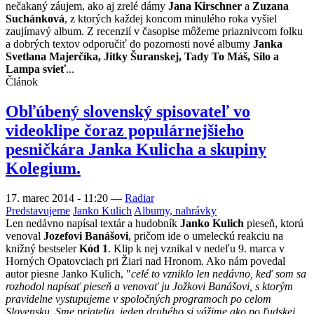
nečakaný záujem, ako aj zrelé dámy
Jana Kirschner
a
Zuzana
Suchánková
, z ktorých každej koncom minulého roka vyšiel
zaujímavý album. Z recenzií v časopise môžeme priaznivcom folku
a dobrých textov odporučiť do pozornosti nové albumy
Janka
Svetlana Majerčíka, Jitky Šuranskej, Tady To Máš, Silo a
Lampa svieť
...
Článok
Obľúbený slovenský spisovateľ vo
videoklipe čoraz populárnejšieho
pesničkára Janka Kulicha a skupiny
Kolegium.
17. marec 2014 - 11:20
—
Radiar
Predstavujeme
Janko Kulich
Albumy, nahrávky
Len nedávno napísal textár a hudobník
Janko Kulich
pieseň, ktorú
venoval
Jozefovi Banášovi
, pričom ide o umeleckú reakciu na
knižný bestseler
Kód 1
. Klip k nej vznikal v nedeľu 9. marca v
Horných Opatovciach pri Žiari nad Hronom. Ako nám povedal
autor piesne Janko Kulich, "
celé to vzniklo len nedávno, keď som sa
rozhodol napísať pieseň a venovať ju Jožkovi Banášovi, s ktorým
pravidelne vystupujeme v spoločných programoch po celom
Slovensku. Sme priatelia, jeden druhého si vážime ako po ľudskej