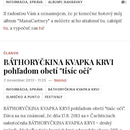
1
INFORMÁCIA, SPRÁVA
ALBUMY, NAHRÁVKY
S radosťou Vám s oznamujem, že je konečne hotový môj
album "ManaCartney" a môžete si ho stiahnuť tu, zakúpiť
tu
, a vypočuť zas
tu
!
ČLÁNOK
BÁTHORYČKINA KVAPKA KRVI
pohľadom obetí "tisíc očí"
7. november 2013 - 11:25
—
tisicoci
INFORMÁCIA, SPRÁVA
BÁTHORYČKINA KVAPKA KRVI
SLNIEČKO A PUNTO
FESTIVALY
BÁTHORYČKINA KVAPKA KRVI pohľadom obetí "tisíc očí".
Dáva sa na známosť, že dňa 17.8. 2013 sa v Čachticiach
uskutočnila BÁTHORYČKINA KVAPKA KRVI – druhý