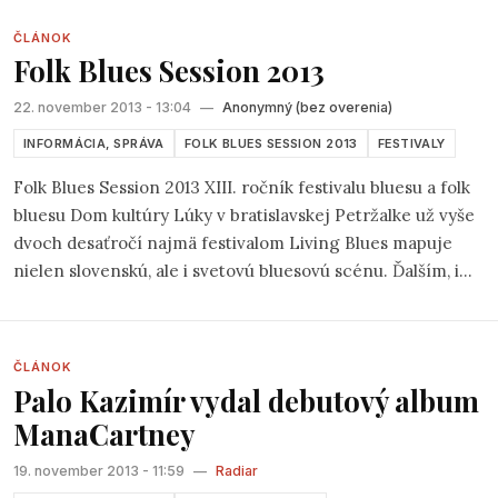
Petržalská baretka
- súťaž piesne s humorným nábojom,
ČLÁNOK
ktorú zorganizovala kapela Lojzo. Nasťahoval som sa k
Folk Blues Session 2013
Jankovej kompánií (Kolegium) do šatne, a tam sa po chvíli
krátkej stal sa hrdým vlastníkom ich CD albumu:
22. november 2013 - 13:04
—
Anonymný (bez overenia)
INFORMÁCIA, SPRÁVA
FOLK BLUES SESSION 2013
FESTIVALY
Folk Blues Session 2013 XIII. ročník festivalu bluesu a folk
bluesu Dom kultúry Lúky v bratislavskej Petržalke už vyše
dvoch desaťročí najmä festivalom Living Blues mapuje
nielen slovenskú, ale i svetovú bluesovú scénu. Ďalším, i
keď menším a mladším festivalom je festival Folk blues
session, ktorého XIII. ročník sa uskutoční v poslednú
novembrovú sobotu od 18.30 hod. Festival sa zameriava
ČLÁNOK
najmä na ranné formy blues, ale pozýva i bluesmanov
Palo Kazimír vydal debutový album
iných bluesových žánrov a odnoží. 30. novembra sa
ManaCartney
predstavia 3 domáce a jeden zahraničný súbor.
19. november 2013 - 11:59
—
Radiar