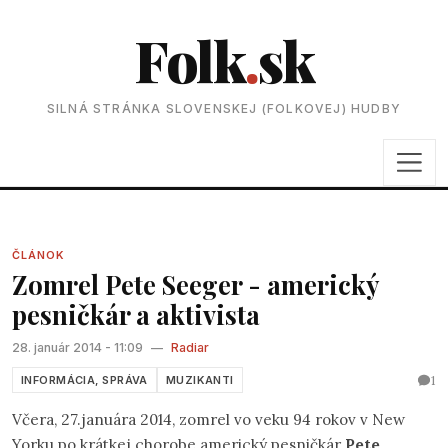
Folk
.
sk
SILNÁ STRÁNKA SLOVENSKEJ (FOLKOVEJ) HUDBY
ČLÁNOK
Zomrel Pete Seeger - americký
pesničkár a aktivista
28. január 2014 - 11:09
—
Radiar
1
INFORMÁCIA, SPRÁVA
MUZIKANTI
Včera, 27.januára 2014, zomrel vo veku 94 rokov v New
Yorku po krátkej chorobe americký pesničkár
Pete