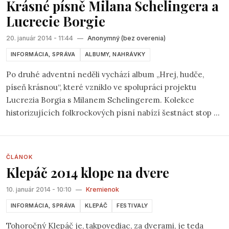
Krásné písně Milana Schelingera a
socíku spravilo najpočúvanejším žánrom v Čechách.
Lucrecie Borgie
20. január 2014 - 11:44
—
Anonymný (bez overenia)
INFORMÁCIA, SPRÁVA
ALBUMY, NAHRÁVKY
Po druhé adventní neděli vychází album „Hrej, hudče,
píseň krásnou“, které vzniklo ve spolupráci projektu
Lucrezia Borgia s Milanem Schelingerem. Kolekce
historizujících folkrockových písní nabízí šestnáct stop a
na pultech se objeví v úterý 10. prosince. Většina skladeb
vznikla přímo pro toto album, autorem tří z nich je Milan
Schelinger. Milovníky francouzské hudby jistě potěší
ČLÁNOK
česko-francouzský duet Milana Schelingera a francouzské
Klepáč 2014 klope na dvere
zpěvačky Céline Bossu s názvem Primabalerína a klaun.
10. január 2014 - 10:10
—
Kremienok
INFORMÁCIA, SPRÁVA
KLEPÁČ
FESTIVALY
Tohoročný Klepáč je, takpovediac, za dverami, je teda