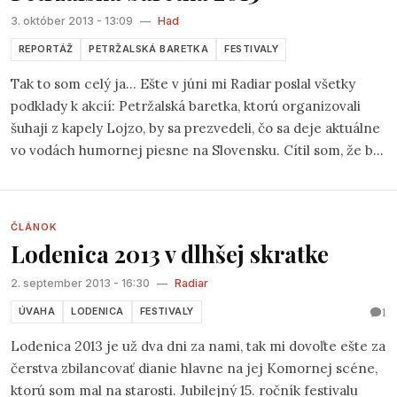
3. október 2013 - 13:09
—
Had
REPORTÁŽ
PETRŽALSKÁ BARETKA
FESTIVALY
Tak to som celý ja... Ešte v júni mi Radiar poslal všetky
podklady k akcií: Petržalská baretka, ktorú organizovali
šuhaji z kapely Lojzo, by sa prezvedeli, čo sa deje aktuálne
vo vodách humornej piesne na Slovensku. Cítil som, že by
som sa tam mal zájsť a zúčastniť sa jej, no prihlášku som do
stanoveného termínu nezaslal. Keď som ho prešvihol
napadlo mi, že tam prípadne priamo prídem, a ak budem
ČLÁNOK
ako neprihlásený môcť zahrať, spravím tak.
Lodenica 2013 v dlhšej skratke
2. september 2013 - 16:30
—
Radiar
1
ÚVAHA
LODENICA
FESTIVALY
Lodenica 2013 je už dva dni za nami, tak mi dovoľte ešte za
čerstva zbilancovať dianie hlavne na jej Komornej scéne,
ktorú som mal na starosti. Jubilejný 15. ročník festivalu