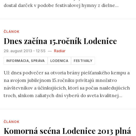
dostal darček v podobe festivalovej hymny z dielne
Romana Horkého
a skupiny
Pozdní sběr
(
môžete si ju
vypočuť na priloženom videu
), ktorá znela zo všetkých kútov
festivalu a prispievala tak jeho nevšednej, až takmer
ČLÁNOK
rodinnej pohode.
Dnes začína 15.ročník Lodenice
29. august 2013 - 12:55
—
Radiar
INFORMÁCIA, SPRÁVA
LODENICA
FESTIVALY
Už dnes podvečer sa otvoria brány piešťanského kempu a
na svojom jubilejnom 15.ročníku privítajú množstvo
návštevníkov a účinkujúcich, ktorí sa počas nasledujúcich
troch, slnkom zaliatych dní vyberú do sveta kvalitnej
hudby a ešte lepších textov v atmosfére súznenia a
priateľstva. Čaká na Vás hudobný program na troch
scénach a sprievodný program kráľovského mestečka
ČLÁNOK
Lodenica. Folk.sk sa aj tento rok postaral o program na
Komorná scéna Lodenice 2013 plná
Komornej scéne a opäť prináša niekoľko nových