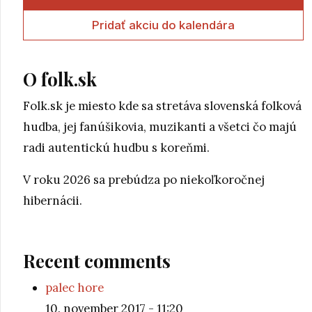
Pridať akciu do kalendára
O folk.sk
Folk.sk je miesto kde sa stretáva slovenská folková
hudba, jej fanúšikovia, muzikanti a všetci čo majú
radi autentickú hudbu s koreňmi.
V roku 2026 sa prebúdza po niekoľkoročnej
hibernácii.
Recent comments
palec hore
10. november 2017 - 11:20