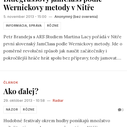
Wernickovy metody v Nitře
5. november 2013 - 15:00
—
Anonymný (bez overenia)
INFORMÁCIA, SPRÁVA
RÔZNE
Petr Brandejs s ARS Studiem Martina Lacy pořádá v Nitře
první slovenský JamClass podle Wernickovy metody. Jde o
poměrně revoluční způsob jak naučit začátečníky i
pokročilejší hráče hrát spolu bez přípravy, tedy jamovat.
JamClass se koná v Nitře 24.-26.1. Více informací najdete
zde: http://www.drbanjo.com/classes/2014-01-petr-
brandejs-sk-cz.php Petr Brandejs petrbrandejs.cz
ČLÁNOK
Ako ďalej?
29. október 2013 - 10:58
—
Radiar
3
NÁZOR
RÔZNE
Hudobné festivaly okrem hudby ponúkajú množstvo