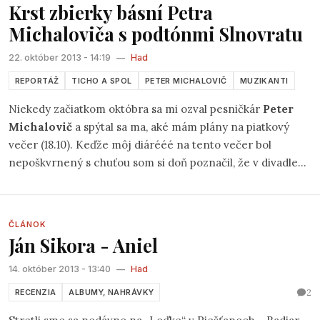
hudobno-básnických Nanyho nových tantier som nebol
Krst zbierky básní Petra
účastný... O to s väčšou zvedavosťou som načúval CD
Michaloviča s podtónmi Slnovratu
„krúžku“len čo mi ho doručil Radiar. Priznať musím, sprvu
som bol z jeho obsahu trocha sklamaný. Nanymu som
22. október 2013 - 14:19
—
Had
odrazu ani čo by nerozumel.
REPORTÁŽ
TICHO A SPOL
PETER MICHALOVIČ
MUZIKANTI
Niekedy začiatkom októbra sa mi ozval pesničkár
Peter
Michalovič
a spýtal sa ma, aké mám plány na piatkový
večer (18.10). Keďže môj diárééé na tento večer bol
nepoškvrnený s chuťou som si doň poznačil, že v divadle
Ticho a spol
na Školskej 14. sa bude toho večera konať
krst zbierky Petrových básní.
ČLÁNOK
Ján Sikora - Aniel
14. október 2013 - 13:40
—
Had
2
RECENZIA
ALBUMY, NAHRÁVKY