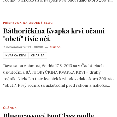
ročník. Niekoľko tisíc kvapiek krvi odovzdalo skoro 200-sto
"obetí". Prvý ročník sa uskutočnil pred rokom a nakoľko
dopadol mimoriadne dobre, naštartoval každoročné
pokračovanie. Zúčastnení nešetrili chválami na adresu
PRÍSPEVOK NA OSOBNÝ BLOG
organizátorov - Občianskeho združenia Spolku
Báthoričkina Kvapka krvi očami
čachtického ringu.
"obetí" tisíc očí.
7. november 2013 - 08:00
—
tisicoci
KVAPKA KRVI
CHARITA
Dáva sa na známosť, že dňa 17.8. 2013 sa v Čachticiach
uskutočnila BÁTHORYČKINA KVAPKA KRVI – druhý
ročník. Niekoľko tisíc kvapiek krvi odovzdalo skoro 200-sto
"obetí". Prvý ročník sa uskutočnil pred rokom a nakoľko
dopadol mimoriadne dobre, naštartoval každoročné
pokračovanie. Zúčastnení nešetrili chválami na adresu
organizátorov - Občianskeho združenia Spolku
ČLÁNOK
čachtického ringu.
Bluegrassový JamClass podle