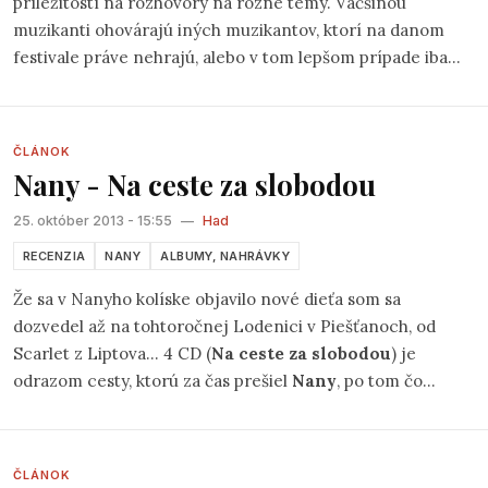
príležitostí na rozhovory na rôzne témy. Väčšinou
muzikanti ohovárajú iných muzikantov, ktorí na danom
festivale práve nehrajú, alebo v tom lepšom prípade iba
zhodnotia ich novú tvorbu, prípadne sa bavia o nových
knihách, frajerkách, či iných všedných radostiach a
strastiach života. Občas sa však stane, že sa otvorí aj téma,
ČLÁNOK
ktorá nie je pre žiadnu stranu príjemná, ale je potrebné
Nany - Na ceste za slobodou
veci povedať priamo.
25. október 2013 - 15:55
—
Had
RECENZIA
NANY
ALBUMY, NAHRÁVKY
Že sa v Nanyho kolíske objavilo nové dieťa som sa
dozvedel až na tohtoročnej Lodenici v Piešťanoch, od
Scarlet z Liptova... 4 CD (
Na ceste za slobodou
) je
odrazom cesty, ktorú za čas prešiel
Nany
, po tom čo
spoznal
Modré z Teba
...čakajúc
Kým mu lúče narastú
,
porátajúc všetky
Deti kapitána Fykesa
. Koncertu vo
„folkovej obývačke“, kde v druhý večer zaznela nejedna z
ČLÁNOK