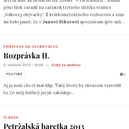
Stretli sme sa nedávno na „Loďke“ v Piešťanoch... Radiar
jeho blok zaradil na začiatok tretieho dníčka vrámci
„folkovej obývačky“. Z krátkometrážneho rozhovoru s ním
mi bolo jasné, že v
Janovi Sikorovi
spoznávam (pre mňa)
novú tvár lovenského pesničkára.
PRÍSPEVOK NA OSOBNÝ BLOG
Rozprávka II.
5. október 2013 - 19:48
—
Svätý za dedinou
5
YOUTUBE
Aj ja som chcel mat klip. Taký, ktorý by obrazom vysvetlil
to, čo môj šušľavý jazyk zakóduje...
ČLÁNOK
Petržalská baretka 2013