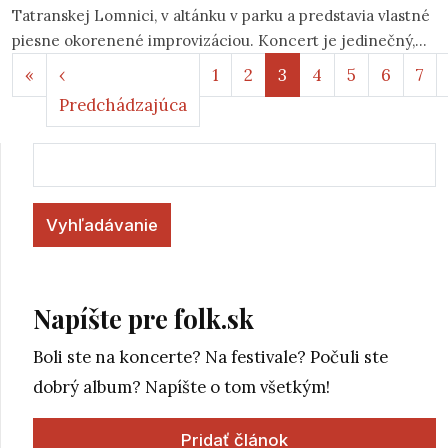
Tatranskej Lomnici, v altánku v parku a predstavia vlastné
piesne okorenené improvizáciou. Koncert je jedinečný,
Stránkovanie
nakoľko sestry spolu odohrali doteraz iba zopár koncertov
Prvá strana
«
‹
1
2
3
4
5
6
7
a pripravili si pre Vás špeciálny program. Okrem gitary,
Predchádzajúca strana
Predchádzajúca
klávesov či perkusií zaznie napríklad aj fujara či dokonca
gajdica.
Vyhľadávanie
Napíšte pre folk.sk
Boli ste na koncerte? Na festivale? Počuli ste
dobrý album? Napíšte o tom všetkým!
Pridať článok