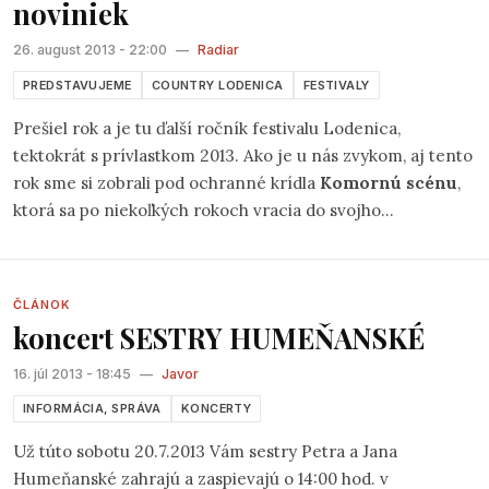
noviniek
zaujímavých mien a zmien, ktoré iste potešia oko, ucho a
aj ďalšie zmysly návštevníkov veľkokapacitného stanu.
26. august 2013 - 22:00
—
Radiar
PREDSTAVUJEME
COUNTRY LODENICA
FESTIVALY
Prešiel rok a je tu ďalší ročník festivalu Lodenica,
tektokrát s prívlastkom 2013. Ako je u nás zvykom, aj tento
rok sme si zobrali pod ochranné krídla
Komornú scénu
,
ktorá sa po niekoľkých rokoch vracia do svojho
veľkokapacitného stanu, kde vznikla a pritiahla si prvých
fanúšikov. Aj tentokrát sme sa snažili namiešať vám zmes
tradičného a nového.
ČLÁNOK
koncert SESTRY HUMEŇANSKÉ
16. júl 2013 - 18:45
—
Javor
INFORMÁCIA, SPRÁVA
KONCERTY
Už túto sobotu 20.7.2013 Vám sestry Petra a Jana
Humeňanské zahrajú a zaspievajú o 14:00 hod. v