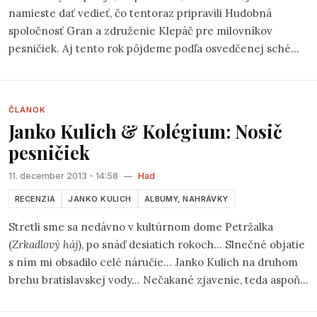
namieste dať vedieť, čo tentoraz pripravili Hudobná
spoločnosť Gran a združenie Klepáč pre milovníkov
pesničiek. Aj tento rok pôjdeme podľa osvedčenej schémy
a v piatok od 19:00 sa predstavia štyria predstavitelia
bratislavského folku. Začiatok bude patriť skupine
Café
Edit
, ktorá patrí k obľúbeným kapelám klepáčovského
ČLÁNOK
publika od samého začiatku. Muzika ovplyvnená folklórom
Janko Kulich & Kolégium: Nosič
z rôznych končín sveta, do ktorej kapela vkladá kúsky
pesničiek
svojich duší, skutočne stojí za časté počúvanie.
11. december 2013 - 14:58
—
Had
RECENZIA
JANKO KULICH
ALBUMY, NAHRÁVKY
Stretli sme sa nedávno v kultúrnom dome Petržalka
(
Zrkadlový háj
), po snáď desiatich rokoch… Slnečné objatie
s ním mi obsadilo celé náručie… Janko Kulich na druhom
brehu bratislavskej vody… Nečakané zjavenie, teda aspoň
pre mňa… Prievidzu…Handlovú…Žiar nad Hronom…hostí
moje rodné mesto…a ja som pri tom. Na svedomí to mala