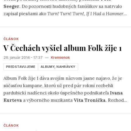
Seeger
. Do pozornosti hudobných fanúšikov sa natrvalo
zapísal piesňami ako
Turn! Turn! Turn!, If I Had a Hammer
,
či
We shall Overcome
, ktoré sú dodnes interprétované
mnohými umelcami svetového mena.
ČLÁNOK
V Čechách vyšiel album Folk žije 1
26. január 2014 - 17:37
—
Kremienok
PREDSTAVUJEME
ALBUMY, NAHRÁVKY
Album Folk žije 1 dáva svojím názvom jasne najavo, že je
súčasťou kampane, ktorú už pred pár rokmi rozbehli
pardubickí nadšenci okolo úspešného podnikateľa
Ivana
Kurteva
a výborného muzikanta
Víta Troníčka
. Rozhodli
sa jednoducho nahlas povedať a dokázať , že česká folková
scéna je stále ešte plná živých kapiel, ktoré nežijú z
niekdajšej slávy, ale prichádzajú stále s novými pesničkami,
ČLÁNOK
ktoré však nestrácajú kúzlo, ktoré túto muziku už za