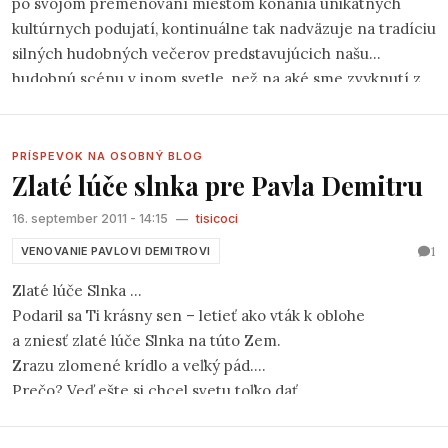
po svojom premenovaní miestom konania unikátnych
kultúrnych podujatí, kontinuálne tak nadväzuje na tradíciu
silných hudobných večerov predstavujúcich našu
hudobnú scénu v inom svetle, než na aké sme zvyknutí z
rádií. Po dvoch ročníkoch veľkého festivalu
Folk Martin
2009 a 2010,
ktorý sa dočkal, aj vďaka prenosu STV,
zaslúženej publicity, sa v sobotu 22.10.2011 konal tretí.
PRÍSPEVOK NA OSOBNÝ BLOG
Zlaté lúče slnka pre Pavla Demitru
Tentoraz s názvom
eM Fest 2011
, dramaturgicky a
žánrovo koncipovaný trochu inak. Vystúpilo v rámci neho
16. september 2011 - 14:15
—
tisicoci
šesť interpretov, každý iný, svojím nezameniteľným
1
spôsobom originálny. Všetkých vystupujúcich však spájal
VENOVANIE PAVLOVI DEMITROVI
jeden fakt – ani jeden z nich nepatrí do oficiálnej scény,
Zlaté lúče Slnka ...
naopak sa z nej svojou pozíciou vyčleňujú.
Podaril sa Ti krásny sen – letieť ako vták k oblohe
a zniesť zlaté lúče Slnka na túto Zem.
Zrazu zlomené krídlo a veľký pád.
Prečo? Veď ešte si chcel svetu toľko dať.
Nasiaknutá Zem slzami ľudí, ktorí srdcom ľúbili Ťa,
nechápe prečo si prehral posledný zápas svojho života,