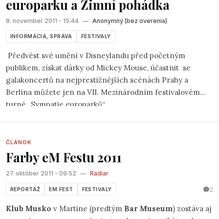
europarku a Zimní pohádka
8. november 2011 - 15:44
—
Anonymný (bez overenia)
INFORMÁCIA, SPRÁVA
FESTIVALY
Předvést své umění v Disneylandu před početným
publikem, získat dárky od Mickey Mouse, účastnit
se
galakoncertů na nejprestižnějších scénách Prahy a
Berlína můžete jen na VII. Mezinárodním festivalovém
turné „Sympatie europarků“
ČLÁNOK
Farby eM Festu 2011
27. október 2011 - 09:52
—
Radiar
2
REPORTÁŽ
EM FEST
FESTIVALY
Klub Musko
v Martine (predtým
Bar Museum
) zostáva aj