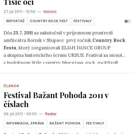
Tisíc očí
27. júl 2011 - 15:56
—
tisicoci
5
REPORTÁŽ
COUNTRY ROCK FEST
FESTIVALY
Dňa
23.7. 2011
sa uskutočnil v príjemnom prostredí
amfiteátra Borník v Stupave prvý ročník
Country Rock
Festu
, ktorý zorganizovali ELIAH DANCE GROUP
a skupina historického šermu URSUS. Festival sa niesol
v hudobnom štýle country, bluegrass, rock, rockNroll.
O akcii, kde sa hudba popreplietavala s úsmevnými
divadelnými a tanečnými predstaveniami som sa
dozvedela z plagátov pred Stupavským obchodíkom.
ČLÁNOK
Festival Bažant Pohoda 2011 v
Plagát dával na známosť, že sa predstavia Ivan Terry
Zeman & Harvestri, zábavná country skupina OuKeY,
číslach
ARIZONA, we want jam, ELIAH country tanečnice, NEW
26. júl 2011 - 00:00
—
Radiar
FAIRWAY, paronymia, KANKÁN, yellow cablo band, ohňová
show.
INFORMÁCIA, SPRÁVA
BAŽANT POHODA
FESTIVALY