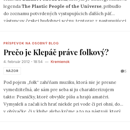
legenda
The Plastic People of the Universe
, pribudlo
do zoznamu potvrdených vystupujúcich ďalších päť
zástupcov českej hudobnej scény, tentoraz z nastupujúcej
generácie.
PRÍSPEVOK NA OSOBNÝ BLOG
Prečo je Klepáč práve folkový?
4. február 2012 - 18:54
—
Kremienok
5
NÁZOR
Pod pojem „folk“ zahŕňam muziku, ktorá nie je presne
vymedziteľná, ale sám pre seba si ju charakterizujem
takto: Pesničky, ktoré obvykle píšu a hrajú amatéri.
Vymysleli a začali ich hrať niekde pri vode či pri ohni, doma
v obývačke, či v klube alebo krčme a to na nástroji, ktorý
bol poruke – obvykle gitara. Folk je preto postavený na
akustických nástrojoch. Obsah pesničiek je takisto