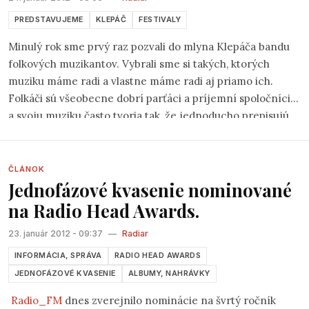
všechny přítomné. A aby ne! Skvělé výkony, Joel Bros tančící
mezi diváky, v pravé ruce mikrofon, v levé sklenici červeného
PREDSTAVUJEME
KLEPÁČ
FESTIVALY
vína.. To jinde neuvidíte.
“
Minulý rok sme prvý raz pozvali do mlyna Klepáča bandu
folkových muzikantov. Vybrali sme si takých, ktorých
muziku máme radi a vlastne máme radi aj priamo ich.
Folkáči sú všeobecne dobrí parťáci a príjemní spoločníci
a svoju muziku často tvoria tak, že jednoducho prepisujú
do pesničiek to čo žijú a vidia okolo seba. Priznávam, že
som veľmi neveril, že zhýčkaní blaváci prídu v piatok po
robote na koncert kamsi do lesa – a prišli. Neveril som, že
ČLÁNOK
Jednofázové kvasenie nominované
prídu v sobotu, keď platí zákaz vjazdu už od Červeného
mostu – a zase prišli. Jednoducho bratislavské folkové
na Radio Head Awards.
publikum nesklamalo a bolo skvelé.
23. január 2012 - 09:37
—
Radiar
INFORMÁCIA, SPRÁVA
RADIO HEAD AWARDS
JEDNOFÁZOVÉ KVASENIE
ALBUMY, NAHRÁVKY
Radio_FM
dnes zverejnilo nominácie na švrtý ročník