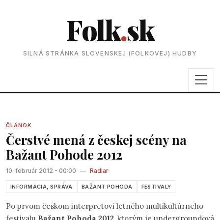
Folk
.
sk
SILNÁ STRÁNKA SLOVENSKEJ (FOLKOVEJ) HUDBY
ČLÁNOK
Čerstvé mená z českej scény na
Bažant Pohode 2012
10. február 2012 - 00:00
—
Radiar
INFORMÁCIA, SPRÁVA
BAŽANT POHODA
FESTIVALY
Po prvom českom interpretovi letného multikultúrneho
festivalu
Bažant Pohoda 2012
, ktorým je undergroundová