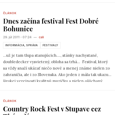
ČLÁNOK
Dnes začína festival Fest Dobré
Bohunice
29. júl 2011 - 07:24
—
cali
INFORMÁCIA, SPRÁVA
FESTIVALY
...už je tam tlupa stanujúcich...., stánky nachystané,
doubledecker vysvietený, obloha sa trhá... Festival, ktorý
sa vždy snaží ukázať niečo nové a menej známe nielen zo
zahraničia, ale i zo Slovenska. Ako jeden z mála tak ukazuje
širokej verejnosti kvalitnú muzičku a nielen ošúchaný
mainstream.
ČLÁNOK
Country Rock Fest v Stupave cez