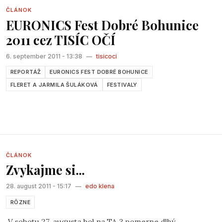
veď výhry boli krédom Tvojho života.
ČLÁNOK
EURONICS Fest Dobré Bohunice
2011 cez TISÍC OČÍ
6. september 2011 - 13:38
—
tisicoci
REPORTÁŽ
EURONICS FEST DOBRÉ BOHUNICE
FLERET A JARMILA ŠULÁKOVÁ
FESTIVALY
ČLÁNOK
Zvykajme si...
28. august 2011 - 15:17
—
edo klena
RÔZNE
V sobotu 27. augusta bol na TA 3 pomerne dlhý