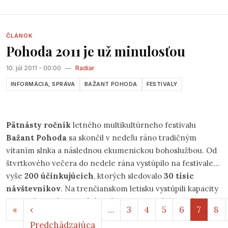
bude postavený na lúke nad stupavským amfiteátrom. Tak,
ako bolo zvykom počas minulých rokov, aj tentokrát sa
predstavia popri starých známych tvárach
ČLÁNOK
Pohoda 2011 je už minulosťou
čskoslovenského pesničkárstva a folku aj nové zaujímavé
osobnosti a formácie.
10. júl 2011 - 00:00
—
Radiar
INFORMÁCIA, SPRÁVA
BAŽANT POHODA
FESTIVALY
Pätnásty ročník
letného multikultúrneho festivalu
Bažant Pohoda
sa skončil v nedeľu ráno tradičným
vítaním slnka a následnou ekumenickou bohoslužbou. Od
štvrtkového večera do nedele rána vystúpilo na festivale
vyše
200 účinkujúcich
, ktorých sledovalo
30 tisíc
návštevníkov
. Na trenčianskom letisku vystúpili kapacity
ako
Moby, Pulp, Portishead, M.I.A., Lamb
či
Madness
.
Stránkovanie
Prvá strana
«
‹
…
3
4
5
6
7
8
Predchádzajúca strana
Predchádzajúca