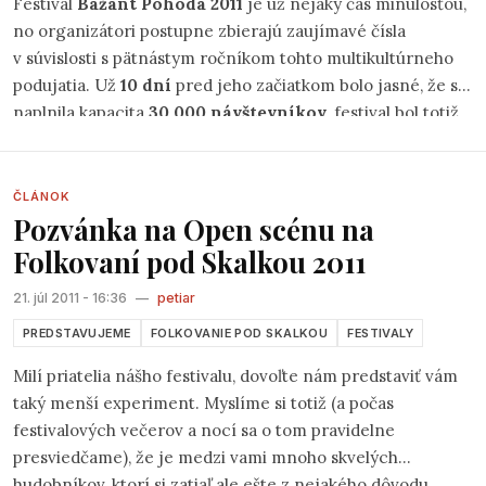
Festival
Bažant Pohoda 2011
je už nejaký čas minulosťou,
no organizátori postupne zbierajú zaujímavé čísla
v súvislosti s pätnástym ročníkom tohto multikultúrneho
podujatia. Už
10 dní
pred jeho začiatkom bolo jasné, že sa
naplnila kapacita
30 000 návštevníkov
, festival bol totiž
prvý raz v histórii vypredaný už v predstihu. K tomuto číslu
treba pripočítať
853 detí do 12 rokov
, ktoré majú na
festival vstup zdarma. Deti v tomto veku sa však musia
ČLÁNOK
Pozvánka na Open scénu na
registrovať pri vstupe do festivalového areálu, kde dostali
špeciálnu pásku s telefónnym kontaktom na jeho rodiča
Folkovaní pod Skalkou 2011
alebo zákonného zástupcu, ktorého tak mohli organizátori
21. júl 2011 - 16:36
—
petiar
v prípade potreby kontaktovať.
PREDSTAVUJEME
FOLKOVANIE POD SKALKOU
FESTIVALY
Milí priatelia nášho festivalu, dovoľte nám predstaviť vám
taký menší experiment. Myslíme si totiž (a počas
festivalových večerov a nocí sa o tom pravidelne
presviedčame), že je medzi vami mnoho skvelých
hudobníkov, ktorí si zatiaľ ale ešte z nejakého dôvodu