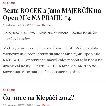
amatérsky – občas priamočiary, inokedy kostrbatý,
ČLÁNOK
Beata BOCEK a Jano MAJERČÍK na
romantický, humorný, kadejaký. Vždy má však čosi
spoločné so životom muzikanta a napokon aj so životom
Open Mic NA PRAHU #4
tých, čo ho počúvajú. Vo folkových pesničkách sa
2. február 2012 - 07:30
—
Radiar
nachádzam. Od folklóru sa folk líši tým, že jeho autori sú
obvykle známi, hoci sám hrám viacero folkových pesničiek,
INFORMÁCIA, SPRÁVA
OPEN MIC NA PRAHU
JANKO MAJERČÍK
o ktorých netuším kto ich napísal.
TLAČOVÉ SPRÁVY
V úterý 7. února se v bezbariérovém Café Práh v areálu
Vaňkovky uskuteční čtvrtý díl hudebního cyklu Open Mic
NA PRAHU. Tentokrát se návštěvníci mohou těšit hned na
dva hlavní hosty – Beatu BOCEK a Jana MAJERČÍKA ze
Slovenska. Program je dále obohacen o několik
regionálních písničkářů, prostor je samozřejmě vyhrazen i
komukoliv z publika.
„
Vzrůstající zájem posluchačů i
interpretů je důkazem toho, že platforma typu Open Micu
ČLÁNOK
Čo bude na Klepáči 2012?
v Brně chyběla,
“ uvažuje jeden z organizátorů Ondřej
Machát. „
Atmosféra lednového večera naprosto pohltila
24. január 2012 - 08:05
—
Radiar