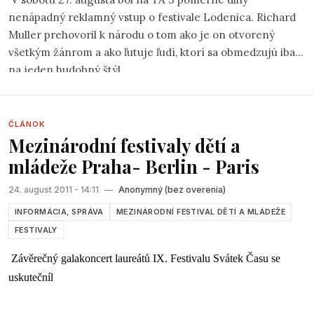
nenápadný reklamný vstup o festivale Lodenica. Richard
Muller prehovoril k národu o tom ako je on otvorený
všetkým žánrom a ako ľutuje ľudí, ktorí sa obmedzujú iba
na jeden hudobný štýl.
ČLÁNOK
Mezinárodní festivaly dětí a
mládeže Praha- Berlin - Paris
24. august 2011 - 14:11
—
Anonymný (bez overenia)
INFORMÁCIA, SPRÁVA
MEZINÁRODNÍ FESTIVAL DĚTÍ A MLÁDEŽE
FESTIVALY
Závěrečný galakoncert laureátů IX. Festivalu Svátek Času se
uskutečníl