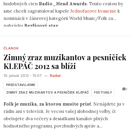
hudobných cien
Radio_Head Awards
. Touto cestou by
sme chceli zagratulovať kapele
Jednofazove kvasenie
k
nominácii v žánrovej kategórii World Music/Folk za
nahrávku
Bezfázový stav
.
ČLÁNOK
Zimný zraz muzikantov a pesničiek
KLEPÁČ 2012 sa blíži
10. január 2012 - 15:07
—
Radiar
PREDSTAVUJEME
1
ZIMNÝ ZRAZ MUZIKANTOV A PESNIČIEK KLEPÁČ
FESTIVALY
Folk je muzika, za ktorou musíte prísť
. Nenájdete ju v
rádiu ani v televízii. Je vecou vašej slobodnej voľby, či
obetujete dva večery s desiatkami kanálov plných
hodnotného programu, povzbudivých správ a