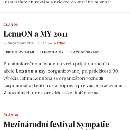
inšpiratívnych reklám a prídete do starého mlyna v
bratislavských lesoch, kde namiesto obvyklého čerta budú
strašiť folkoví muzikanti. Viacerých asi nebudete poznať,
pretože ich do Bratislavy nikto nepozve zahrať -
ČLÁNOK
LennON a MY 2011
okrem
Hudobnej spoločnosti Gran
(
fb
)a
združenia Klepáč
.
5. december 2011 - 11:37
—
Radiar
PREDSTAVUJEME
LENNON A MY
TLAČOVÉ SPRÁVY
Po minuloročnom úvodnom vrelo prijatom ročníku
akcie
Lennon a my
; zorganizovanej pri príležitosti 30.
výročia Johna Lennona sa organizátori rozhodli
zaspomínať aj tento rok a pripravili pre vás pokračovanie.
Z pôvodných priestorov Mestskej knižnice sa
spomienkový večer tentokrát presunie do Kafe Scherz
(na bratislavských Palisádach) a uskutoční sa v stredu
7.12.2011 od 17:00.
ČLÁNOK
Mezinárodní festival Sympatie