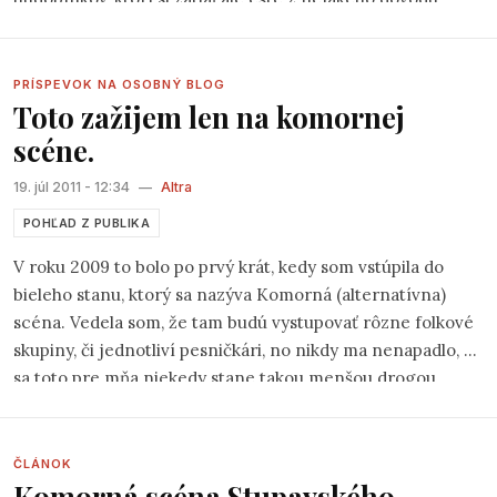
nenašli cestu na pódium. A v tomto momente
prichádzame my a to s takouto ponukou:
Zahrajte si u nás!
Zahoďte ostych a trému, neistote pošlite rozlúčkový telegram!
PRÍSPEVOK NA OSOBNÝ BLOG
Toto zažijem len na komornej
Staňte sa hviezdou Open scény Folkovania pod Skalkou!
scéne.
19. júl 2011 - 12:34
—
Altra
POHĽAD Z PUBLIKA
V roku 2009 to bolo po prvý krát, kedy som vstúpila do
bieleho stanu, ktorý sa nazýva Komorná (alternatívna)
scéna. Vedela som, že tam budú vystupovať rôzne folkové
skupiny, či jednotliví pesničkári, no nikdy ma nenapadlo, že
sa toto pre mňa niekedy stane takou menšou drogou.
ČLÁNOK
Komorná scéna Stupavského